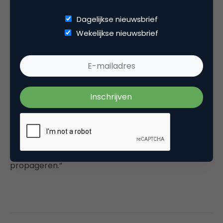
prijspeil in de markt MOET een keer een dieptepunt
Dagelijkse nieuwsbrief
bereiken…”
Wekelijkse nieuwsbrief
Nog leuke nieuwe dingen aan het doen, verder?
“We hebben een vriendendeal: als je een vriend als
klant bij Simyo aanbrengt krijg je korting en ook je
vriend krijgt korting. Dat is een member-get-
member programma, maar dan op een
sympathieke manier vind ik. We gaan voor kwaliteit
voor een redelijke prijs, dat gaat volledig in tegen de
meer, meer meer gedachte die andere merken
propageren.”