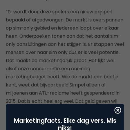
“Er wordt door deze spelers een nieuw prijspeil
bepaald of afgedwongen. De markt is overspannen
op sim-only gebied en iedereen loopt over elkaar
heen. Onderzoeken tonen aan dat het aantal sim-
only aansluitingen aan het stijgen is. Er stappen veel
mensen over naar sim only dus er is veel potentie.
Dat maakt de marketingdruk groot. Het lijkt wel
alsof onze concurrentie een oneindig
marketingbudget heeft. Wie de markt een beetje
kent, weet dat bijvoorbeeld Simpel alleen al
miljoenen aan ATL-reclame heeft gespendeerd in
2015. Dat is echt heel erg veel. Dat geld geven wij
liever uit aan betere service en betere producten.
Die druk op de markt, de steeds lagere prijzen, het
Marketingfacts. Elke dag vers. Mis
is aan de orde van de dag. Maar, je zou zeggen, het
niks!