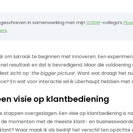
 ik geschreven in samenwerking met mijn
VODW
-collega’s
Floo
ers
.
elijk om lukraak te beginnen met innoveren. Een experimen
t snel resultaat en dat is bevredigend. Maar die voldoenin
iest zicht op ‘
the bigger picture
’. Want wat draagt het nu
e? En wat voor interactie wil ik überhaupt hebben met m
een visie op klantbediening
ee stappen overgeslagen. Een visie op klantbediening is nam
an de momenten met de meeste klant- en businesswaarde.
klant? Waar maak ik als bedrijf het verschil ten opzichte 