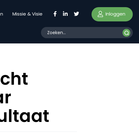
Inloggen
en
Missie & Visie
icht
ar
ultaat