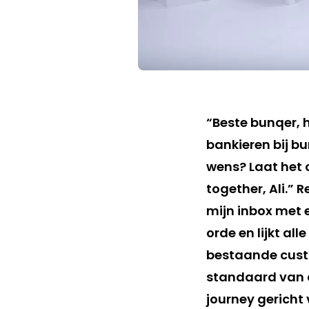
“Beste bunqer, 
bankieren bij bu
wens? Laat het 
together, Ali.” 
mijn inbox met 
orde en lijkt al
bestaande custo
standaard van d
journey gericht