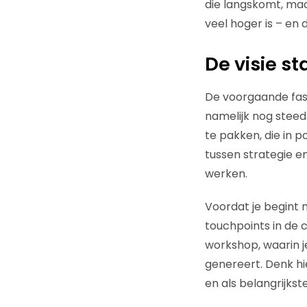
die langskomt, maar
veel hoger is – en 
De visie st
De voorgaande fases
namelijk nog stee
te pakken, die in p
tussen strategie en
werken.
Voordat je begint 
touchpoints in de 
workshop, waarin j
genereert. Denk hi
en als belangrijkste