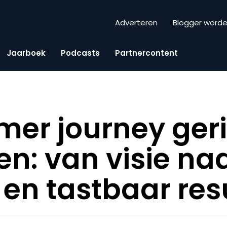
Adverteren
Blogger word
Jaarboek
Podcasts
Partnercontent
mer journey ger
en: van visie na
 en tastbaar res