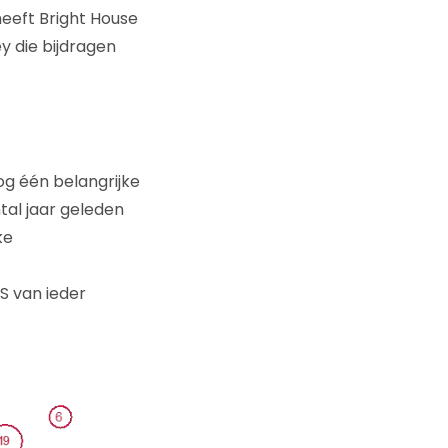
heeft Bright House
y die bijdragen
og één belangrijke
al jaar geleden
ke
PS van ieder