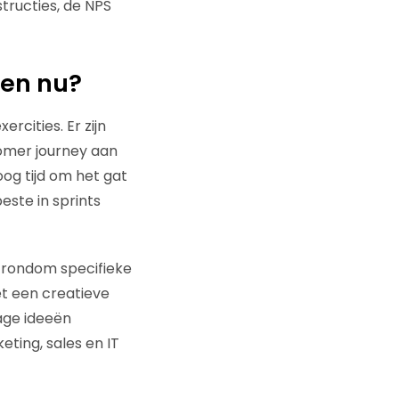
structies, de NPS
 en nu?
rcities. Er zijn
omer journey aan
oog tijd om het gat
este in sprints
n rondom specifieke
et een creatieve
age ideeën
ting, sales en IT