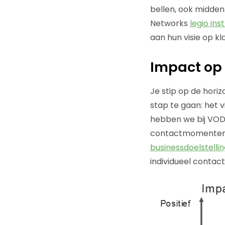
bellen, ook midden
Networks
legio ins
aan hun visie op kl
Impact op 
Je stip op de hori
stap te gaan: het
hebben we bij VOD
contactmomenten in
businessdoelstelli
individueel contac