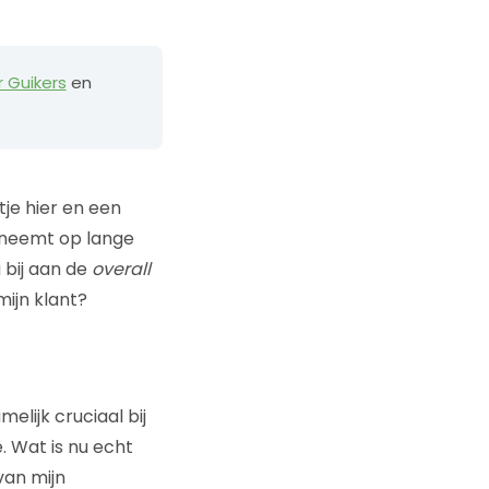
r Guikers
en
tje hier en een
g neemt op lange
 bij aan de
overall
ijn klant?
elijk cruciaal bij
 Wat is nu echt
van mijn