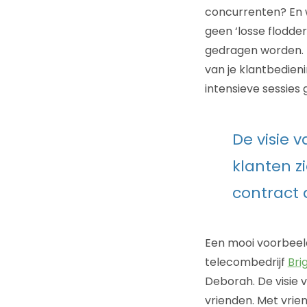
concurrenten? En w
geen ‘losse flodder
gedragen worden. K
van je klantbedien
intensieve sessies
De visie 
klanten z
contract a
Een mooi voorbeeld
telecombedrijf
Bri
Deborah. De visie v
vrienden. Met vrien