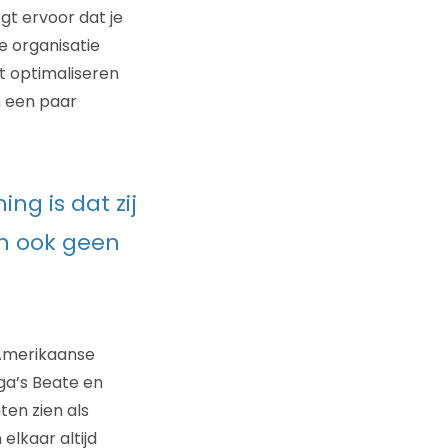
t ervoor dat je
de organisatie
et optimaliseren
n een paar
ng is dat zij
an ook geen
 Amerikaanse
ega’s Beate en
ten zien als
elkaar altijd