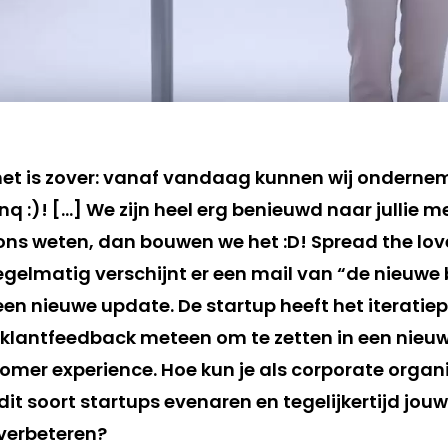
het is zover: vanaf vandaag kunnen wij onderne
nq :)! […] We zijn heel erg benieuwd naar jullie m
ons weten, dan bouwen we het :D! Spread the love
Regelmatig verschijnt er een mail van “de nieuwe
een nieuwe update. De startup heeft het iteratie
le klantfeedback meteen om te zetten in een nieu
mer experience. Hoe kun je als corporate organi
it soort startups evenaren en tegelijkertijd jou
 verbeteren?