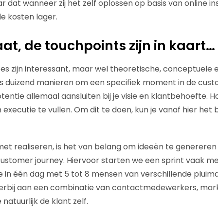
 dat wanneer zij het zelf oplossen op basis van online in
de kosten lager.
aat, de touchpoints zijn in kaart…
 zijn interessant, maar wel theoretische, conceptuele exe
ds duizend manieren om een specifiek moment in de cust
otentie allemaal aansluiten bij je visie en klantbehoefte. H
 executie te vullen. Om dit te doen, kun je vanaf hier het b
met realiseren, is het van belang om ideeën te generere
customer journey. Hiervoor starten we een sprint vaak m
e in één dag met 5 tot 8 mensen van verschillende pluim
erbij aan een combinatie van contactmedewerkers, marke
 natuurlijk de klant zelf.