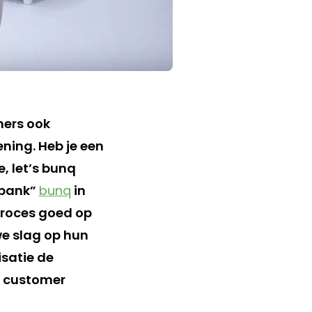
mers ook
ening. Heb je een
, let’s bunq
 bank”
bunq
in
proces goed op
we slag op hun
satie de
w customer