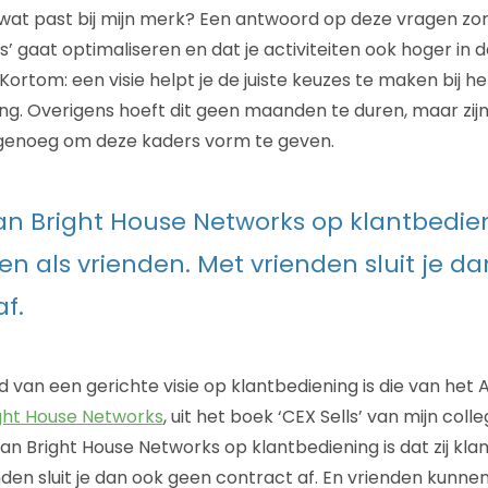
at past bij mijn merk? Een antwoord op deze vragen zorg
s’ gaat optimaliseren en dat je activiteiten ook hoger in 
ortom: een visie helpt je de juiste keuzes te maken bij h
ing. Overigens hoeft dit geen maanden te duren, maar zij
 genoeg om deze kaders vorm te geven.
van Bright House Networks op klantbedieni
ien als vrienden. Met vrienden sluit je d
f.
 van een gerichte visie op klantbediening is die van het
ght House Networks
, uit het boek ‘CEX Sells’ van mijn coll
an Bright House Networks op klantbediening is dat zij klan
den sluit je dan ook geen contract af. En vrienden kunnen 