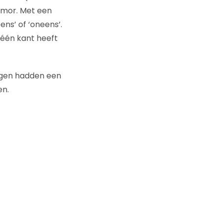
umor. Met een
ns’ of ‘oneens’.
 één kant heeft
zigen hadden een
en.