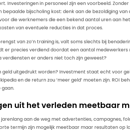
t. Investeringen in personeel zijn een voorbeeld. Zonder 
bepaalde bijscholing kost: denk aan de bezoldiging van d
voor die werknemers die een bekend aantal uren aan he
 kosten van eventuele reducties in dat proces.
engst van zo’n training is, valt soms slechts bij benader
t er precies verdiend doordat een aantal medewerkers 
a verdiensten er anders niet toch zijn geweest?
n geld uitgedrukt worden? Investment staat echt voor gel
kipedia en de return zou ‘meer geld’ moeten zijn. ROI beh
e gaan.
gen uit het verleden meetbaar 
 jarenlang aan de weg met advertenties, campagnes, fol
rte termijn zijn mogelijk meetbaar maar resultaten op la