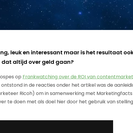
g, leuk en interessant maar is het resultaat oo
 dat altijd over geld gaan?
Hospes op
Frankwatching over de ROI van contentmarket
 ontstond in de reacties onder het artikel was de aanleid
arketeer Ricoh) om in samenwerking met Marketingfacts 
ver te doen met als doel hier door het gebruik van stelli