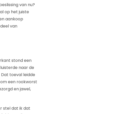
eslissing van nu?
al op het juiste
 een aankoop
rdeel van
erkant stond een
luisterde naar de
Dat toeval leidde
d om een rookworst
ezorgd en jawel,
stel dat ik dat