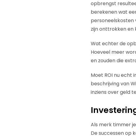
opbrengst resulteer
berekenen wat een 
personeelskosten 
zijn onttrokken en
Wat echter de opbr
Hoeveel meer word
en zouden die extr
Moet ROI nu echt i
beschrijving van Wi
inziens over geld t
Investerin
Als merk timmer je
De successen op ko