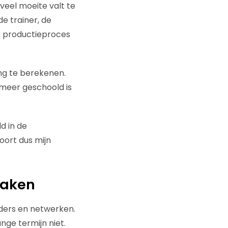
veel moeite valt te
e trainer, de
t productieproces
ing te berekenen.
meer geschoold is
d in de
oort dus mijn
maken
ders en netwerken.
nge termijn niet.