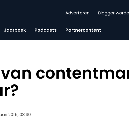
Adverteren
Blogger word
Jaarboek
Podcasts
Partnercontent
I van contentma
r?
uari 2015, 08:30