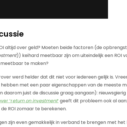
cussie
OI altijd over geld? Moeten beide factoren (de opbrengst
estment
)) keihard meetbaar zijn om uiteindelijk een ROI v
 meetbaar te maken?
rover werd helder dat dit niet voor iedereen gelijk is. Vree
 hebben met een paar eigenschappen van de meeste ma
 daarom juist de discussie graag aangaan): nieuwsgierig 
ver ‘r
eturn on investment
‘
geeft dit probleem ook al aan:
 de ROI zomaar te berekenen.
ingen zijn even gemakkelijk in verband te brengen met het