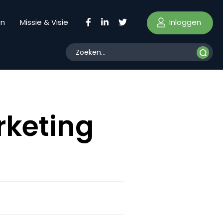
Inloggen
en
Missie & Visie
rketing