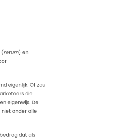
 (
return
) en
oor
md eigenlijk. Of zou
rketeers die
en eigenwijs. De
 niet onder alle
 bedrag dat als