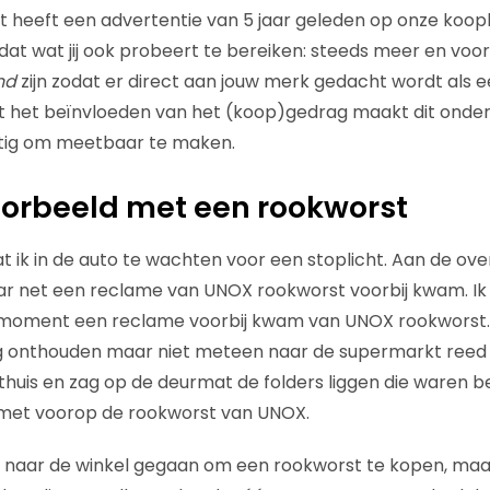
t heeft een advertentie van 5 jaar geleden op onze koopb
s dat wat jij ook probeert te bereiken: steeds meer en voor
nd
zijn zodat er direct aan jouw merk gedacht wordt als
st het beïnvloeden van het (koop)gedrag maakt dit onde
stig om meetbaar te maken.
orbeeld met een rookworst
at ik in de auto te wachten voor een stoplicht. Aan de ov
ar net een reclame van UNOX rookworst voorbij kwam. Ik 
 moment een reclame voorbij kwam van UNOX rookworst. 
ging onthouden maar niet meteen naar de supermarkt ree
thuis en zag op de deurmat de folders liggen die waren b
 met voorop de rookworst van UNOX.
 naar de winkel gegaan om een rookworst te kopen, maar 