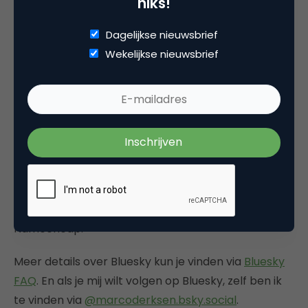
niks!
en later
$8 miljoen
in een seed-financieringsronde.
Het is gevestigd als een
Public Benefit
Dagelijkse nieuwsbrief
Corporation
en heeft een open-source karakter
Wekelijkse nieuwsbrief
onder de MIT-licentie.
Wat is het businessmodel van
Bluesky?
Bluesky focust op betaalde diensten als een bron
van inkomsten in plaats van reclame. De eerste
betaalde dienst biedt gebruikers aangepaste
domeinen in samenwerking met domeinregistrar
Namecheap.
Meer details over Bluesky kun je vinden via
Bluesky
FAQ
. En als je mij wilt volgen op Bluesky, zelf ben ik
te vinden via
@marcoderksen.bsky.social
.