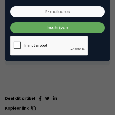
op van de resultaten van ons onderzoek naar
de stand van zaken van interne social media
in Nederland. Voor deze derde editie werd
samengewerkt met de Universiteit van
Amsterdam. In juni wordt het volledige
onderzoeksrapport gepubliceerd.
Eerdere blogposts over de resultaten van de
onderzoeken verschenen in
2014
en
2016
.
Deel dit artikel
Kopieer link