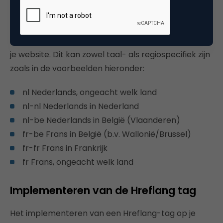
wanneer je vertalingen hebt of specifieke pagina’s
bestemd voor bijvoorbeeld Vlaanderen. Hiermee
informeer je Google over gelokaliseerde versies van
je website. Dit kan zowel taal- als regiospecifiek zijn
zoals in de voorbeelden hieronder:
nl Nederlands, ongeacht welk land
nl-nl Nederlands in Nederland
nl-be Nederlands in België (Vlaanderen)
fr-be Frans in België (b.v. Wallonië/Brussel)
fr-fr Frans in Frankrijk
fr Frans, ongeacht welk land
Implementeren van de Hreflang tag
Het implementeren van een Hreflang-tag op je