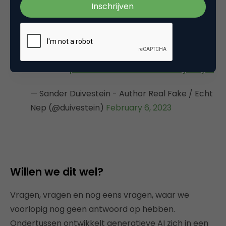
maken. Het allereerste wat ik
creërde was een
muzieknummer in de stijl van
Drake.
pic.twitter.com/1wNfj4tIye
— Sander Duivestein - Author Real Fake / Echt
Nep (@duivestein)
February 6, 2023
Willen we dit wel?
Vragen, vragen en nog eens vragen, waar we
voorlopig nog geen antwoord op hebben.
Ondertussen ontwikkelt generatieve AI zich in een