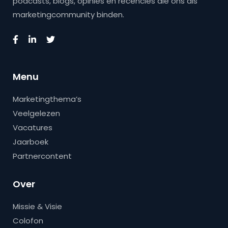
podcasts, blogs, opinies en recencies die ons als
marketingcommunity binden.
Menu
Marketingthema’s
Veelgelezen
Vacatures
Jaarboek
Partnercontent
Over
Missie & Visie
Colofon