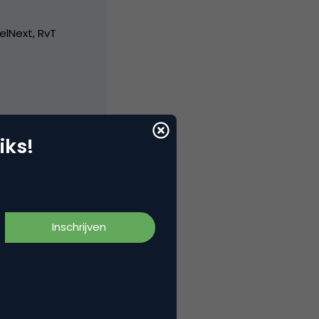
elNext, RvT
iks!