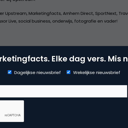
er Upstream, Marketingfacts, Arnhem Direct, SportNext, Trav
xor Live, social business, onderwijs, fotografie en vader!
ketingfacts. Elke dag vers. Mis n
dia
Dagelijkse nieuwsbrief
Wekelijkse nieuwsbrief
ggen
,
social media marketing