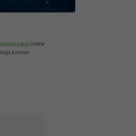
nessblogging
online
eblogs kunnen