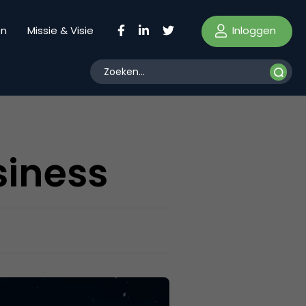
Inloggen
en
Missie & Visie
siness