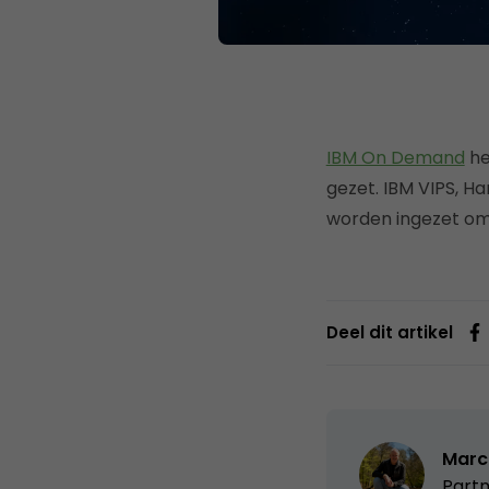
IBM On Demand
he
gezet. IBM VIPS, H
worden ingezet om
Deel dit artikel
Marc
Partn