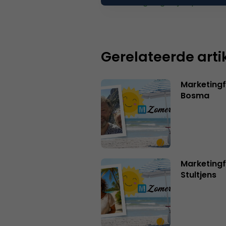
Je moet
ingelogd zijn op
om een
Gerelateerde arti
Marketing
Bosma
Marketingf
Stultjens