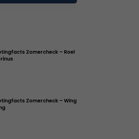
tingfacts Zomercheck – Roel
rinus
tingfacts Zomercheck – Wing
ng