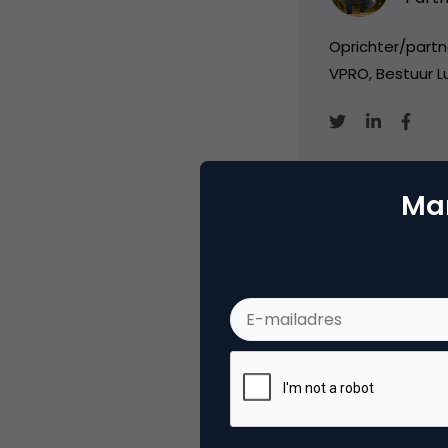
Oprichter/partn
VPRO, Bestuur Lu
Mar
Categorie
Me
Tags
blo
Plaats reactie