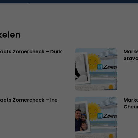
 reactie te plaatsen.
kelen
facts Zomercheck – Durk
Marke
Stavo
acts Zomercheck – Ine
Marke
Cheu