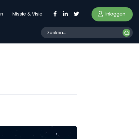
Inloggen
en
Missie & Visie