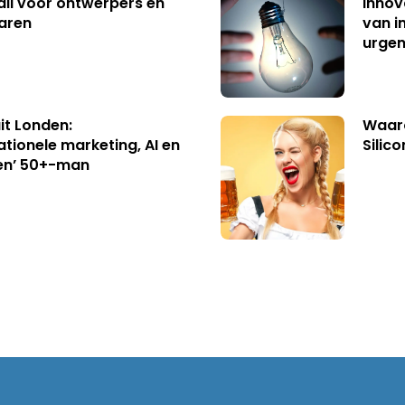
ll voor ontwerpers en
innov
aren
van i
urgen
uit Londen:
Waaro
ationele marketing, AI en
Silico
en’ 50+-man