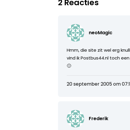
2 Reacties
neoMagic
Hmm, die site zit wel erg knu
vind ik Postbus44.nl toch ee
🙂
20 september 2005 om 07:
Frederik