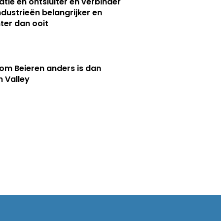
atie en ontsluiter en verbinder
ndustrieën belangrijker en
ter dan ooit
m Beieren anders is dan
n Valley