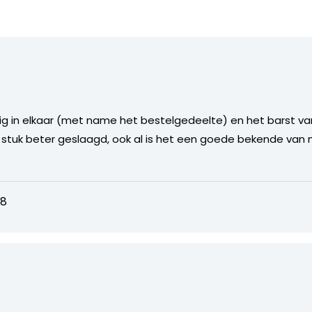
llig in elkaar (met name het bestelgedeelte) en het barst va
n stuk beter geslaagd, ook al is het een goede bekende va
18