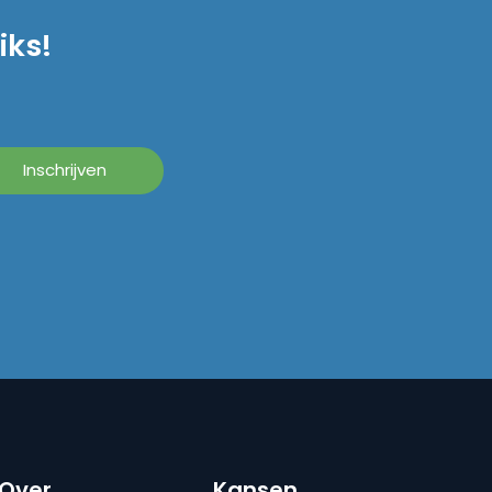
iks!
Over
Kansen