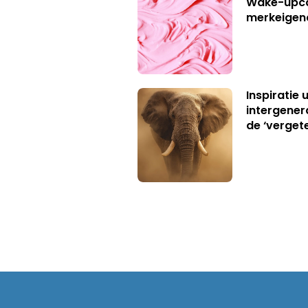
Wake-upca
merkeigen
Inspiratie 
intergener
de ‘verget