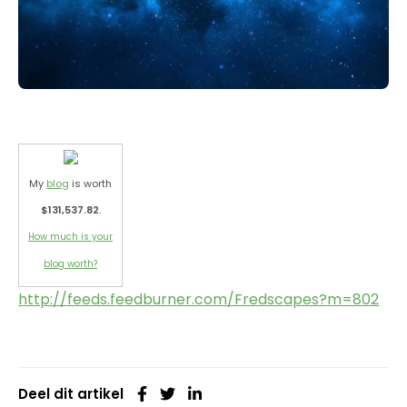
My
blog
is worth
$131,537.82
.
How much is your
blog worth?
http://feeds.feedburner.com/Fredscapes?m=802
Deel dit artikel