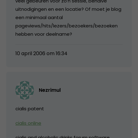
veel gebeuren voor zo’n sessie, behalve
uitnodigingen en een locatie? Of moet je blog
een minimaal aantal
pageviews/hits/lezers/bezoekers/bezoeken
hebben voor deelname?
10 april 2006 om 16:34
Nezrimul
cialis patent
cialis online
cialis and alcoholic drinks forum software