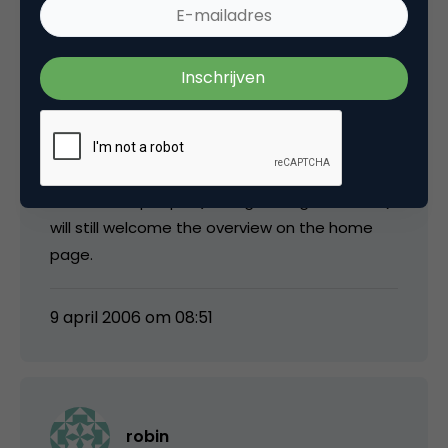
headline or summary read on the front page
as “read”. Imagine a newspaper with a blank
front page and the slogan “More news inside”.
RSS means that many existing readers will
bypass the home page in the future (they
want to get briefed) but I expect many new
and curious people (through Google, Ilse, etc)
will still welcome the overview on the home
page.
9 april 2006 om 08:51
robin