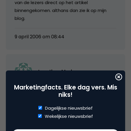
van de lezers direct op het artikel
binnengekomen. althans dan zie ik op mijn
blog.
9 april 2006 om 08:44
Jonathan Marks
Marketingfacts. Elke dag vers. Mis
I think you should count the home page,
niks!
because Marketingfacts is a specialized site
and often there are stories there which I read
Dagelijkse nieuwsbrief
(to get the summary) but don’t necessarily
Wekelijkse nieuwsbrief
have time to click through to get the “full
story”. I am sure that a newspaper counts any