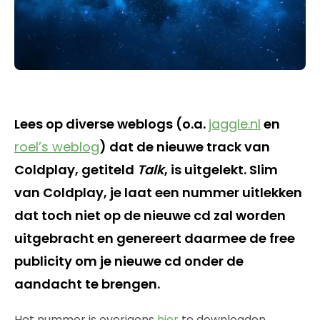
Lees op diverse weblogs (o.a.
jaggle.nl
en
roel’s weblog
) dat de nieuwe track van
Coldplay, getiteld
Talk
, is uitgelekt. Slim
van Coldplay, je laat een nummer uitlekken
dat toch niet op de nieuwe cd zal worden
uitgebracht en genereert daarmee de free
publicity om je nieuwe cd onder de
aandacht te brengen.
Het nummer is overigens
hier
te downloaden.