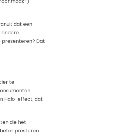
schoonmaak-)
anuit dat een
p andere
e presenteren? Dat
ier te
 consumenten
n Halo-effect, dat
ten die het
beter presteren.