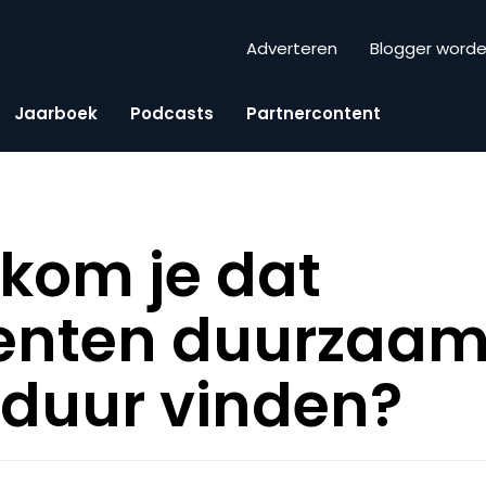
Adverteren
Blogger word
Jaarboek
Podcasts
Partnercontent
kom je dat
nten duurzaam 
duur vinden?