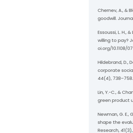
Chernev, A., & B
goodwill. Journa
Essoussi, L. H.,
willing to pay?
oi.org/10.1108/
Hildebrand, D., 
corporate socia
44(4), 738–758. 
Lin, Y.-C., & Ch
green product us
Newman, G. E., G
shape the evalu
Research, 41(3),