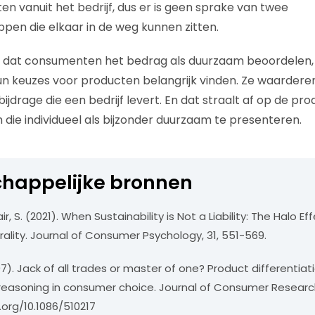
en vanuit het bedrijf, dus er is geen sprake van twee
en die elkaar in de weg kunnen zitten.
 is dat consumenten het bedrag als duurzaam beoordelen,
n keuzes voor producten belangrijk vinden. Ze waarderen
ijdrage die een bedrijf levert. En dat straalt af op de p
m die individueel als bijzonder duurzaam te presenteren.
happelijke bronnen
ir, S. (2021). When Sustainability is Not a Liability: The Halo Ef
ality. Journal of Consumer Psychology, 31, 551-569.
7). Jack of all trades or master of one? Product differentiat
easoning in consumer choice. Journal of Consumer Research
.org/10.1086/510217