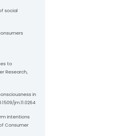
of social
e consumers
ses to
mer Research,
 consciousness in
0.1509/jm.11.0264
irm intentions
l of Consumer