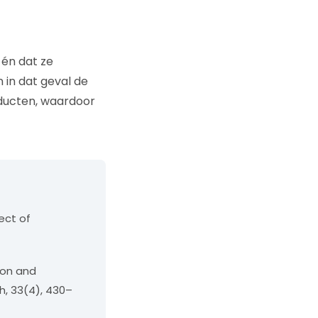
 én dat ze
 in dat geval de
roducten, waardoor
fect of
ion and
, 33(4), 430–