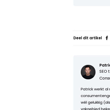
Deel dit artikel
Patri
SEO t
Cons
Patrick werkt a
consumentengedr
wél gelukkig (a
vakgebied beken