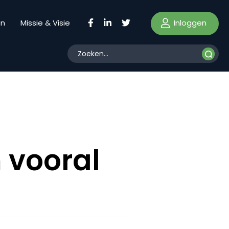
Inloggen
en
Missie & Visie
vooral