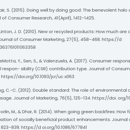
lair, S. (2015). Doing well by doing good: The benevolent halo 
l of Consumer Research, 41(April), 1412–1425.
 & Linton, J. D. (2010). New or recycled products: How much ar
 Journal of Consumer Marketing, 27(5), 458–468. https://d
07363761011063358
DeMotta, Y., Sen, S., & Valenzuela, A. (2017). Consumer respon
l respon- sibility (CSR) contribution type. Journal of Consu
https://doi.org/10.1093/jcr/uc x063
ang, C.-C. (2012). Double standard: The role of environmental
age. Journal of Marketing, 76(5), 125–134. https://doi. org/1
orlin, M., & Dhar, R. (2014). When going green backfires: How f
ation of socially beneficial product enhancements. Journa
 823–839. https://d oi.org/10.1086/677841