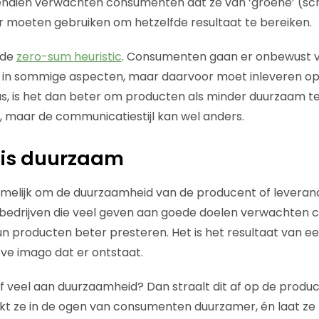
endien verwachten consumenten dat ze van ‘groene’ (
 moeten gebruiken om hetzelfde resultaat te bereiken.
 de
zero-sum heuristic
. Consumenten gaan er onbewust v
t in sommige aspecten, maar daarvoor moet inleveren o
s, is het dan beter om producten als minder duurzaam t
, maar de communicatiestijl kan wel anders.
f is duurzaam
melijk om de duurzaamheid van de producent of leveranc
bedrijven die veel geven aan goede doelen verwachten
un producten beter presteren. Het is het resultaat van ee
ieve imago dat er ontstaat.
jf veel aan duurzaamheid? Dan straalt dit af op de produc
t ze in de ogen van consumenten duurzamer, én laat ze 