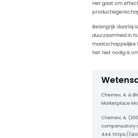
Het gaat om effect
producteigenschapp
Belangrijk daarbij
duurzaamheid in hu
maatschappelijke b
het niet nodig is o
Wetensc
Chernev, A. & Bla
Marketplace Mor
Chernev, A. (200
compensatory r
444. https://doi