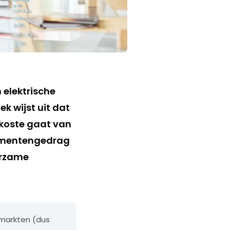
elektrische
k wijst uit dat
koste gaat van
sumentengedrag
urzame
 markten (dus