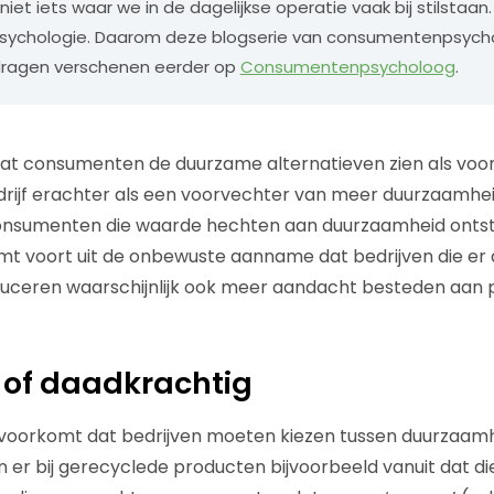
et iets waar we in de dagelijkse operatie vaak bij stilstaan.
chologie. Daarom deze blogserie van consumentenpsycho
jdragen verschenen eerder op
Consumentenpsycholoog
.
at consumenten de duurzame alternatieven zien als voor
rijf erachter als een voorvechter van meer duurzaamhei
j consumenten die waarde hechten aan duurzaamheid onts
komt voort uit de onbewuste aanname dat bedrijven die er
uceren waarschijnlijk ook meer aandacht besteden aan p
of daadkrachtig
 voorkomt dat bedrijven moeten kiezen tussen duurzaamh
r bij gerecyclede producten bijvoorbeeld vanuit dat die