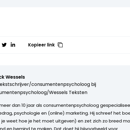
Kopieer link
ck Wessels
ekstschrijver/consumentenpsycholoog bij
umentenpsycholoog/Wessels Teksten
l meer dan 10 jaar als consumentenpsycholoog gespecialisee
ag, psychologie en (online) marketing. Hij schreef het bo
ls je weet hoe je het moet uitgeven) en zet zich zo breed mog
d en bemind te maken. Dat doet hij bijvoorbeeld voor