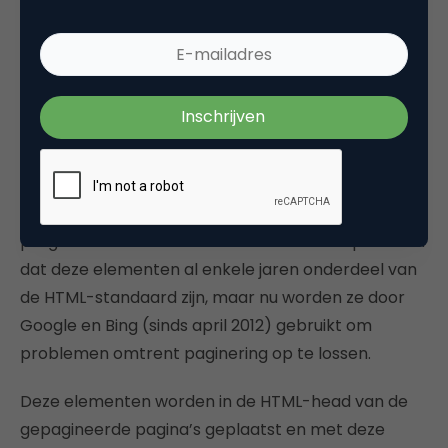
“Diepe” content is onbereikbaar
. Links op
dieper gelegen gepagineerde pagina’s worden
niet gecrawld, waardoor de pagina’s achter
deze links wellicht niet vindbaar zijn.
Zoals hierboven al vermeld, kwam Google in
september 2011 met een nieuwe oplossing voor
gepagineerde content:
rel=”prev”
en
rel=“next”
. De
programmeurs onder ons zullen wellicht opmerken
dat deze elementen al enkele jaren onderdeel van
de HTML-standaard zijn, maar nu worden ze door
Google en Bing (sinds april 2012) gebruikt om
problemen omtrent paginering op te lossen.
Deze elementen worden in de HTML-head van de
gepagineerde pagina’s geplaatst en met deze