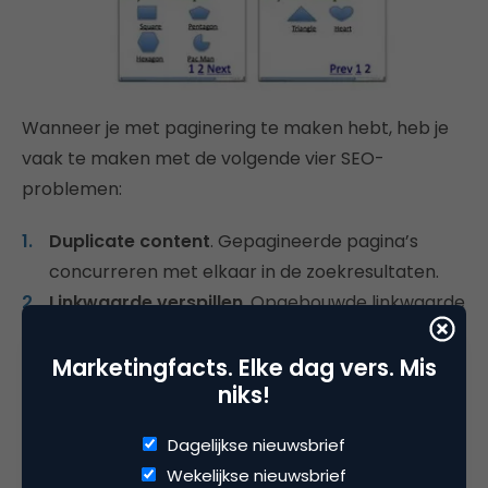
Wanneer je met paginering te maken hebt, heb je
vaak te maken met de volgende vier SEO-
problemen:
Duplicate content
. Gepagineerde pagina’s
concurreren met elkaar in de zoekresultaten.
Linkwaarde verspillen
. Opgebouwde linkwaarde
wordt over alle gepagineerde pagina’s verdeeld.
Crawl-'budget' verspillen
. Het maximale
Marketingfacts. Elke dag vers. Mis
niks!
crawlbudget van je website wordt verbruikt aan
identieke (gepagineerde) pagina’s waardoor
Dagelijkse nieuwsbrief
het voor kan komen dat zoekmachines andere
Wekelijkse nieuwsbrief
pagina’s niet crawlen.