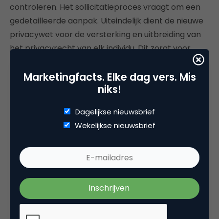
controleren. Het sollicitatieproces vraagt om een
gedetailleerde aanpak. Uiteindelijk dient de nieuwe
privacywet voor de versterking en uitbreiding van
het privacyrecht van elk individu. Dit zorgt voor
meer verantwoordelijkheden voor bedrijven, maar
Marketingfacts. Elke dag vers. Mis
ook voor een optimalisatie van het
niks!
sollicitatieproces. Wees voorzichtig met het
doorsturen van e-mails omtrent sollicitaties en
Dagelijkse nieuwsbrief
zorg dat alle data goed beveiligd is, dan kom je al
Wekelijkse nieuwsbrief
een heel eind.
Deel dit artikel
Kopieer link