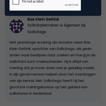
Bas Klein Geltink
Sollicitatietrainer & Eigenaar bij
Sollicitego
Met jarenlange ervaring als recruiter weet Bas
Klein Geltink, oprichter van Sollicitego, als geen
ander waar bedrijven naar zoeken en hoe jij je als
sollicitant kunt onderscheiden. Hij is altijd van
mening dat je moet doen wat je gelukkig maakt.
In zijn geval mensen helpen door het overdragen
van zijn kennis. Met Sollicitego heeft hij het
grootste trainingsbureau op het gebied van
solliciteren in Nederland.