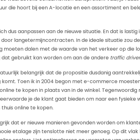
ur die hoort bij een A-locatie en een assortiment en bele
ch dus aanpassen aan de nieuwe situatie. En dat is lastig 
oor langetermijncontracten. In de ideale situatie zou d
 moeten dalen met de waarde van het verkeer op die loc
ij dat gebruikt kan worden om aan de andere
traffic drive
atuurlijk belangrijk dat de propositie dusdanig aantrekkelij
g komt. Toen ik in 2004 begon met e-commerce moeste
nline te kopen in plaats van in de winkel. Tegenwoordig m
rwaarde je de klant gaat bieden om naar een fysieke wi
thuis online te kopen.
ngrijk dat er nieuwe manieren gevonden worden om klante
oie etalage zijn tenslotte niet meer genoeg. Op dit vlak 