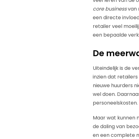
veel leren van de 
core business
van 
een directe invloed
retailer veel moeil
een bepaalde verke
De meerwaa
Uiteindelijk is de
inzien dat retailer
nieuwe huurders nie
wel doen. Daarnaas
personeelskosten.
Maar wat kunnen m
de daling van bezoe
en een complete ni