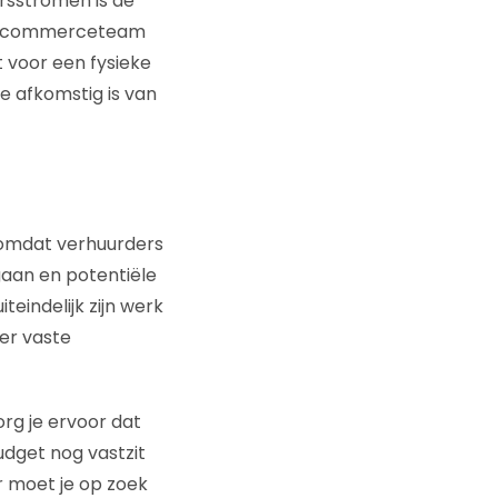
ersstromen is de
 e-commerceteam
it voor een fysieke
e afkomstig is van
n omdat verhuurders
 gaan en potentiële
teindelijk zijn werk
er vaste
rg je ervoor dat
udget nog vastzit
r moet je op zoek