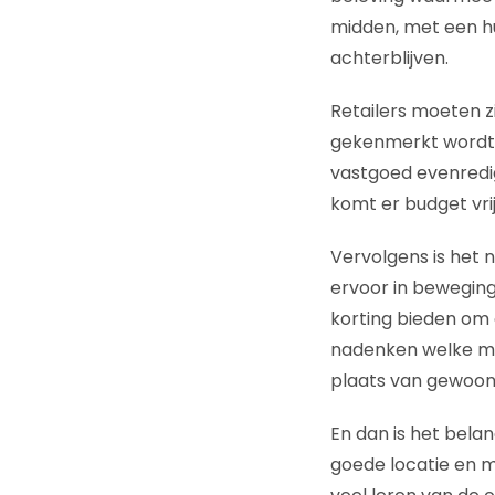
midden, met een hu
achterblijven.
Retailers moeten zi
gekenmerkt wordt d
vastgoed evenredig
komt er budget vr
Vervolgens is het n
ervoor in bewegin
korting bieden om o
nadenken welke mee
plaats van gewoon 
En dan is het bela
goede locatie en mo