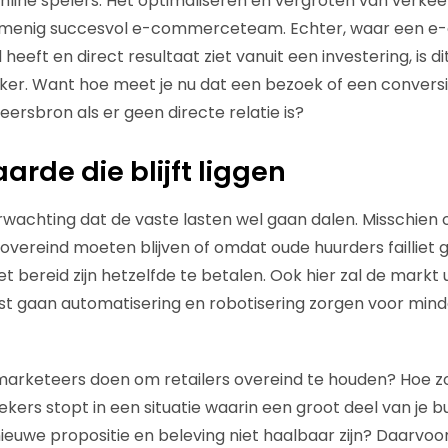
online spelers. Het optimaliseren en vergroten van verke
menig succesvol e-commerceteam. Echter, waar een
 heeft en direct resultaat ziet vanuit een investering, is d
ijker. Want hoe meet je nu dat een bezoek of een conversi
ersbron als er geen directe relatie is?
rde die blijft liggen
 verwachting dat de vaste lasten wel gaan dalen. Misschie
s overeind moeten blijven of omdat oude huurders failliet
t bereid zijn hetzelfde te betalen. Ook hier zal de markt ui
t gaan automatisering en robotisering zorgen voor mind
arketeers doen om retailers overeind te houden? Hoe zo
kers stopt in een situatie waarin een groot deel van je b
euwe propositie en beleving niet haalbaar zijn? Daarvoo