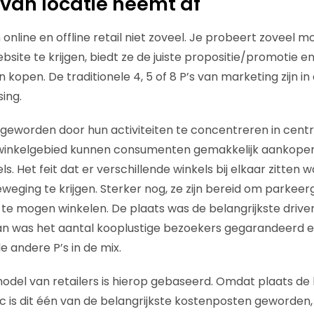
van locatie neemt af
en online en offline retail niet zoveel. Je probeert zoveel 
ebsite te krijgen, biedt ze de juiste propositie/promotie e
 kopen. De traditionele 4, 5 of 8 P’s van marketing zijn in
ing.
t geworden door hun activiteiten te concentreren in centr
winkelgebied kunnen consumenten gemakkelijk aankopen
ls. Het feit dat er verschillende winkels bij elkaar zitte
eging te krijgen. Sterker nog, ze zijn bereid om parkeer
te mogen winkelen. De plaats was de belangrijkste drive
dan was het aantal kooplustige bezoekers gegarandeerd en
 andere P’s in de mix.
odel van retailers is hierop gebaseerd. Omdat plaats de 
ffic is dit één van de belangrijkste kostenposten geworde