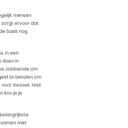
mogelijk mensen
n zorgt ervoor dat
 de basis nog
a. In een
 doen in
n was voldoende om
geld te betalen om
r voor bezoek. Had
 kon je je
belangrijkste
n, samen met