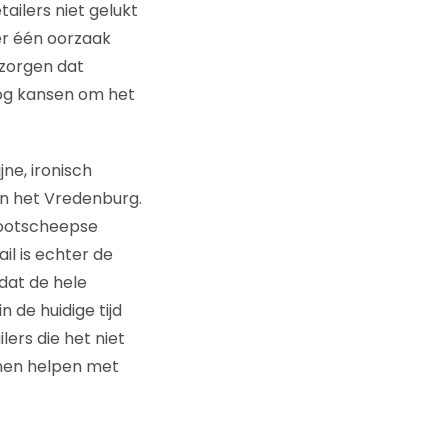
ailers niet gelukt
er één oorzaak
 zorgen dat
 nog kansen om het
jne, ironisch
an het Vredenburg.
grootscheepse
il is echter de
 dat de hele
 de huidige tijd
lers die het niet
nnen helpen met