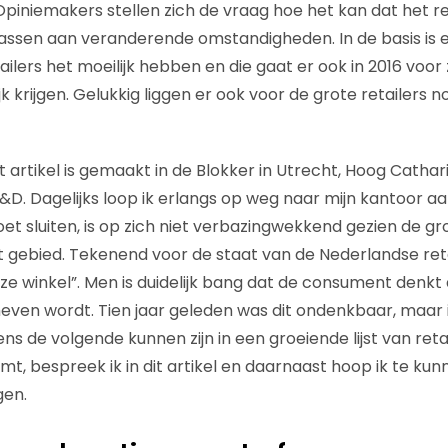
piniemakers stellen zich de vraag hoe het kan dat het ret
passen aan veranderende omstandigheden. In de basis is 
ilers het moeilijk hebben en die gaat er ook in 2016 voor
ijk krijgen. Gelukkig liggen er ook voor de grote retailers
it artikel is gemaakt in de Blokker in Utrecht, Hoog Cathari
D. Dagelijks loop ik erlangs op weg naar mijn kantoor a
et sluiten, is op zich niet verbazingwekkend gezien de 
t gebied. Tekenend voor de staat van de Nederlandse reta
eze winkel”. Men is duidelijk bang dat de consument denkt
ven wordt. Tien jaar geleden was dit ondenkbaar, maar in
ns de volgende kunnen zijn in een groeiende lijst van retai
mt, bespreek ik in dit artikel en daarnaast hoop ik te ku
gen.