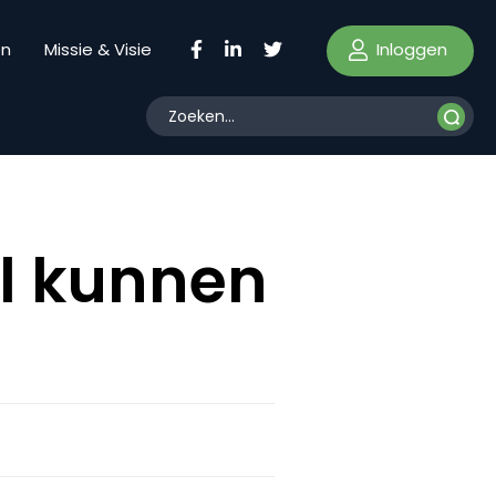
Inloggen
en
Missie & Visie
él kunnen