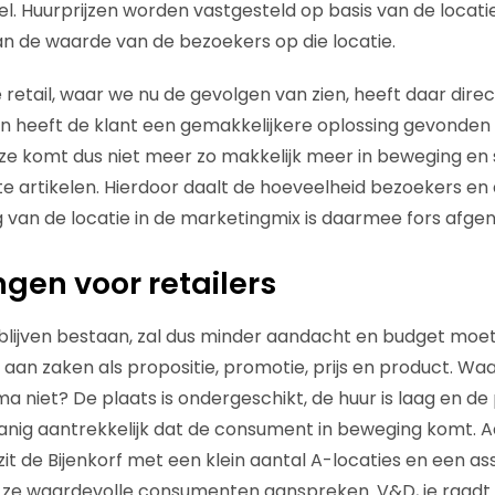
l. Huurprijzen worden vastgesteld op basis van de locat
van de waarde van de bezoekers op die locatie.
e retail, waar we nu de gevolgen van zien, heeft daar dir
n heeft de klant een gemakkelijkere oplossing gevonden
e komt dus niet meer zo makkelijk meer in beweging en 
e artikelen. Hierdoor daalt de hoeveelheid bezoekers en
 van de locatie in de marketingmix is daarmee fors afg
gen voor retailers
il blijven bestaan, zal dus minder aandacht en budget mo
 aan zaken als propositie, promotie, prijs en product. W
a niet? De plaats is ondergeschikt, de huur is laag en de
anig aantrekkelijk dat de consument in beweging komt. A
it de Bijenkorf met een klein aantal A-locaties en een a
e waardevolle consumenten aanspreken. V&D, je raadt het