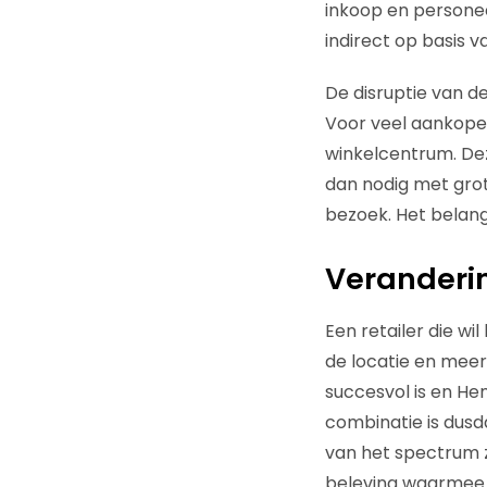
inkoop en personee
indirect op basis 
De disruptie van d
Voor veel aankope
winkelcentrum. Dez
dan nodig met grot
bezoek. Het belang
Veranderin
Een retailer die w
de locatie en meer
succesvol is en Hem
combinatie is dusd
van het spectrum z
beleving waarmee z