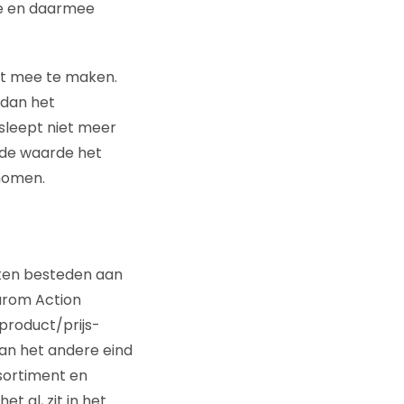
ie en daarmee
ect mee te maken.
 dan het
sleept niet meer
 de waarde het
enomen.
eten besteden aan
aarom Action
 product/prijs-
an het andere eind
ssortiment en
 al, zit in het