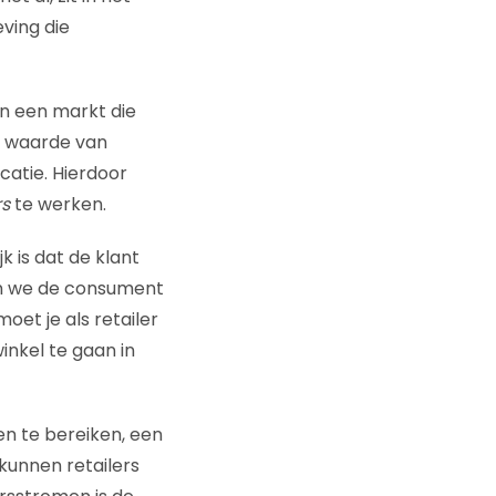
ving die
in een markt die
e waarde van
atie. Hierdoor
rs
te werken.
k is dat de klant
n we de consument
oet je als retailer
nkel te gaan in
n te bereiken, een
kunnen retailers