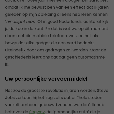
dat ik over twee jaar met een Google-bril zal lopen,
omdat ik me bewust ben van een effect dat ik jaren
geleden op mijn opleiding al eens heb leren kennen:
‘
hindsight bias
’. Of in goed Nederlands: achteraf kijk
je de koe in de kont. En dat is wat we op dit moment
doen met die mobiele telefoon: we zien het als
bewijs dat elke gadget die een nerd bedenkt
uiteindelijk door ons gedragen zal worden. Maar de
geschiedenis leert ons dat dat geen automatisme
is.
Uw persoonlijke vervoermiddel
Het zou de grootste revolutie in jaren worden. Steve
Jobs zei toen hij het zag zelfs dat er “hele steden
vanzelf omheen gebouwd zouden worden”. Ik heb
het over de
Segway
, de ‘persoonlijke auto’ die je