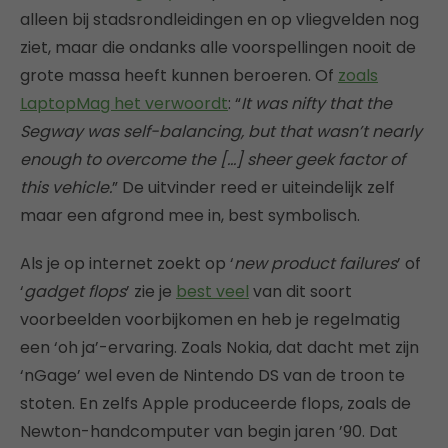
alleen bij stadsrondleidingen en op vliegvelden nog
ziet, maar die ondanks alle voorspellingen nooit de
grote massa heeft kunnen beroeren. Of
zoals
LaptopMag het verwoordt
: “
It was nifty that the
Segway was self-balancing, but that wasn’t nearly
enough to overcome the […] sheer geek factor of
this vehicle.
” De uitvinder reed er uiteindelijk zelf
maar een afgrond mee in, best symbolisch.
Als je op internet zoekt op ‘
new product failures
’ of
‘
gadget flops
’ zie je
best veel
van dit soort
voorbeelden voorbijkomen en heb je regelmatig
een ‘oh ja’-ervaring. Zoals Nokia, dat dacht met zijn
‘nGage’ wel even de Nintendo DS van de troon te
stoten. En zelfs Apple produceerde flops, zoals de
Newton-handcomputer van begin jaren ’90. Dat