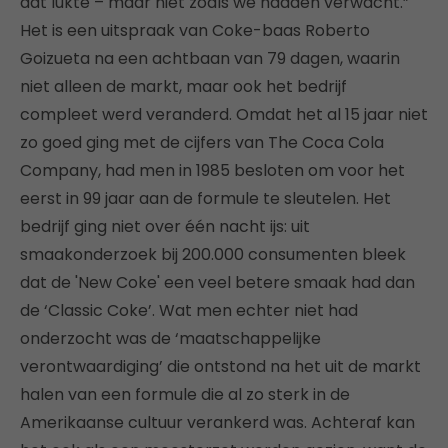
dat lukte – maar niet zoals we hadden verwacht.”
Het is een uitspraak van Coke-baas Roberto
Goizueta na een achtbaan van 79 dagen, waarin
niet alleen de markt, maar ook het bedrijf
compleet werd veranderd. Omdat het al 15 jaar niet
zo goed ging met de cijfers van The Coca Cola
Company, had men in 1985 besloten om voor het
eerst in 99 jaar aan de formule te sleutelen. Het
bedrijf ging niet over één nacht ijs: uit
smaakonderzoek bij 200.000 consumenten bleek
dat de 'New Coke' een veel betere smaak had dan
de ‘Classic Coke’. Wat men echter niet had
onderzocht was de ‘maatschappelijke
verontwaardiging’ die ontstond na het uit de markt
halen van een formule die al zo sterk in de
Amerikaanse cultuur verankerd was. Achteraf kan