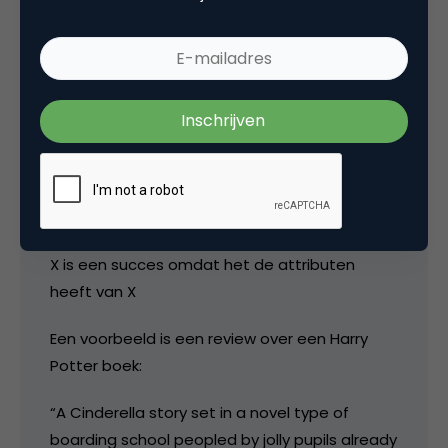
In zijn boek ‘Everything is obvious (once you
know the answer)’ schetst hij dit issue op een
vergelijkbare manier. Van successen wordt
vaak achter uitgelegd waarom ze succesvol
zijn, maar dat wordt uitgelegd aan de hand
van zijn eigen attributen.
In een schema is dat:
X is een succes omdat het de attributen
heeft van X
Een voorbeeld is een review over een Harry
Potter boek:
“A Cinderella story set in a novel type of
boarding school peopled by jolly pupils already