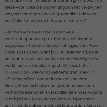
het ook als een meesterzet worden gezien, want de
liefde voor Coke die al jarenlang aan het verdwijnen
was, was meteen weer terug: Amerika hield weer
van Coke. Let even op het woord ‘achteraf’.
Het falen van ‘New Coke’ is door vele
wetenschappers en praktijkmensen helemaal
uitgeplozen. En natuurlijk was het logisch dat ‘New
Coke’ zou floppen, want [vul 100 redenen in]. Maar
dat laat meteen ook mooi zien hoe ‘
hindsight bias
’
werkt: achteraf is alles logisch. Of zoals het
in
Wikipedia
ook wel wordt genoemd: het ‘
knew-it-
all-along effect
’. Het onderzoeken van deze
hindsight bias is heel simpel: je laat mensen een
verhaaltje lezen met 4 verschillende eindes, waarbij
je er bij ééntje (willekeurig gekozen) bij vermeldt
dat dit einde ook werkelijkheid is geworden. Als je ze