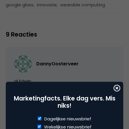
google glass
,
innovatie
,
wearable computing
9 Reacties
DannyOosterveer
Hi Edwin,
Mooi uiteen gezet. Er is een heel mooi boek
Marketingfacts. Elke dag vers. Mis
geschreven op dit gebied, door een van mijn
niks!
persoonlijke helden: Duncan Watts. Watts is
professor in de verspreiding van informatie en
Dagelijkse nieuwsbrief
ideeën.
Wekelijkse nieuwsbrief