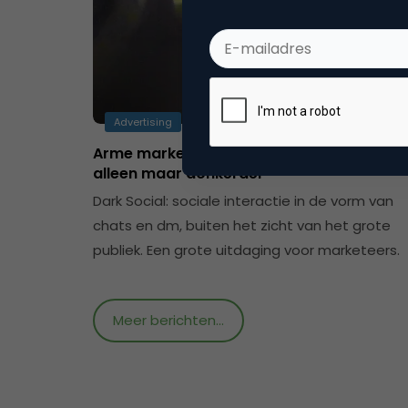
Advertising
Arme marketeers: Het ‘Dark Social’ wordt
alleen maar donkerder
Dark Social: sociale interactie in de vorm van
chats en dm, buiten het zicht van het grote
publiek. Een grote uitdaging voor marketeers.
Meer berichten...