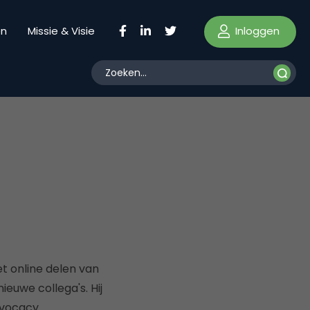
Inloggen
en
Missie & Visie
t online delen van
euwe collega's. Hij
dvocacy.