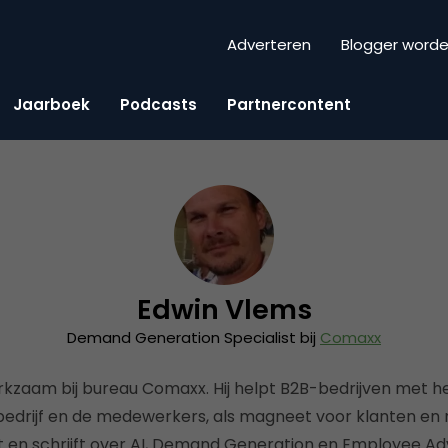
Adverteren
Blogger word
Jaarboek
Podcasts
Partnercontent
Edwin Vlems
Demand Generation Specialist bij
Comaxx
rkzaam bij bureau Comaxx. Hij helpt B2B-bedrijven met he
bedrijf en de medewerkers, als magneet voor klanten en ni
 en schrijft over AI, Demand Generation en Employee A