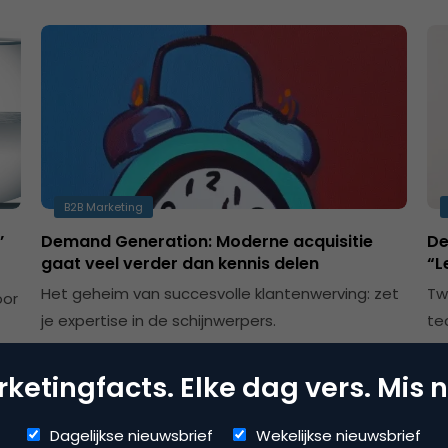
B2B Marketing
’
Demand Generation: Moderne acquisitie
De
gaat veel verder dan kennis delen
“L
Het geheim van succesvolle klantenwerving: zet
Tw
oor
je expertise in de schijnwerpers.
te
Ge
ketingfacts. Elke dag vers. Mis n
Dagelijkse nieuwsbrief
Wekelijkse nieuwsbrief