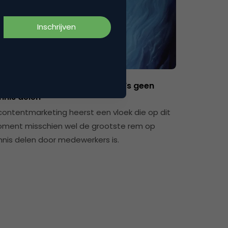
Contentmarketing & Storytelling
or deze vloek willen je collega’s geen
nnis delen
 contentmarketing heerst een vloek die op dit
ment misschien wel de grootste rem op
nnis delen door medewerkers is.