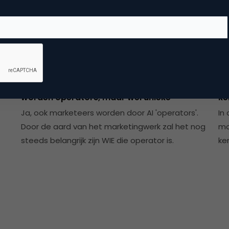
Contentmarketing & Storytelling
Ambacht verdwijnt? Ook Marketeers
Do
worden operators, maar wel unieke
ke
Ja, ook marketeers worden door AI 'operators'.
In
Door de aard van het marketingwerk zal het nog
mo
steeds belangrijk zijn WIE die operator is.
ke