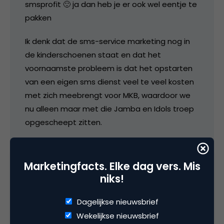
smsprofit 🙂 ja dan heb je er ook wel eentje te
pakken
Ik denk dat de sms-service marketing nog in
de kinderschoenen staat en dat het
voornaamste probleem is dat het opstarten
van een eigen sms dienst veel te veel kosten
met zich meebrengt voor MKB, waardoor we
nu alleen maar met die Jamba en Idols troep
opgescheept zitten.
Ik geloof ook in innovatieve SMS-
dienstverleningen ik denk ook dat er na
Marketingfacts. Elke dag vers. Mis
verloop van tijd concurrentie komt van GPRS /
niks!
EDGE / UMTS diensten. Dat wil echter niet
zeggen dat we niet eerst die fase van SMS
Dagelijkse nieuwsbrief
moeten doorlopen en producten moeten
Wekelijkse nieuwsbrief