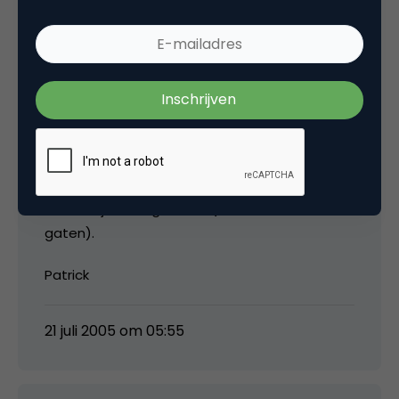
ontwikkelen (en gebruiken).
Volgens mij zij u ook niet: “Internet over de
kabel, dat gaat 20 keer zo snel als internet
over de telefoon en het komt er zeker binnen
nu en 4 jaar aan… Dan wacht ik even met een
internetaansluiting tot de kabel er is…”
Ik hoop dat er binnenkort diensten komen die
al uw twijfels wegnemen (hou mediafact in de
gaten).
Patrick
21 juli 2005 om 05:55