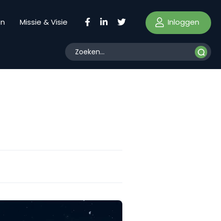
Inloggen
en
Missie & Visie