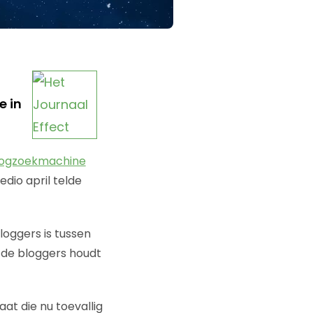
e in
ogzoekmachine
dio april telde
loggers is tussen
 de bloggers houdt
laat die nu toevallig