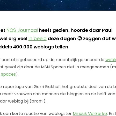
het
NOS Journaal
heeft gezien, hoorde daar Paul
 wel erg veel
in beeld
deze dagen 😉 zeggen dat w
dels 400.000 weblogs tellen.
 aantal is gebaseerd op de recentelijk gelanceerde
webl
 dat geval zijn daar de MSN Spaces niet in meegenomen (me
 spaces
).
de reportage van Gerri Eickhof: het grootste deel van de b
zijn meer vrouwen dan mannen die bloggen en de helft van
haar weblog bij (bron?).
k een korte reactie van weblogster
Minouk Verkerke
. En 