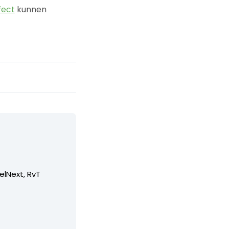
fect
kunnen
elNext, RvT