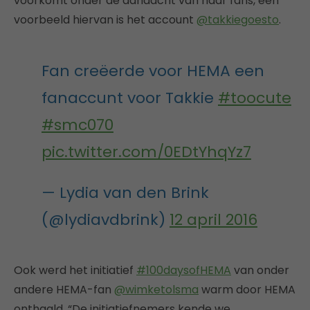
voorkomt onder de aandacht van haar fans, een
voorbeeld hiervan is het account
@takkiegoesto
.
Fan creëerde voor HEMA een
fanaccunt voor Takkie
#toocute
#smc070
pic.twitter.com/0EDtYhqYz7
— Lydia van den Brink
(@lydiavdbrink)
12 april 2016
Ook werd het initiatief
#100daysofHEMA
van onder
andere HEMA-fan
@wimketolsma
warm door HEMA
onthaald. “De initiatiefnemers kende we