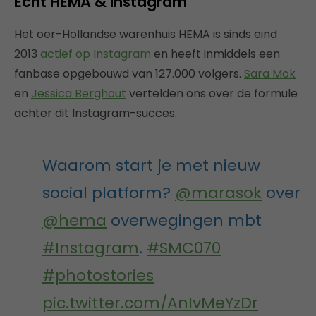
Echt HEMA & Instagram
Het oer-Hollandse warenhuis HEMA is sinds eind
2013
actief op Instagram
en heeft inmiddels een
fanbase opgebouwd van 127.000 volgers.
Sara Mok
en
Jessica Berghout
vertelden ons over de formule
achter dit Instagram-succes.
Waarom start je met nieuw
social platform?
@marasok
over
@hema
overwegingen mbt
#Instagram
.
#SMC070
#photostories
pic.twitter.com/AnIvMeYzDr