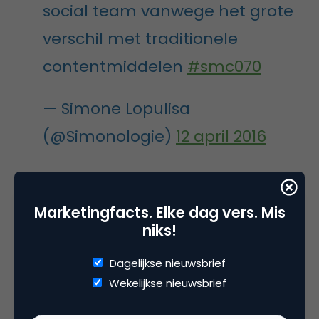
social team vanwege het grote
verschil met traditionele
contentmiddelen
#smc070
— Simone Lopulisa
(@Simonologie)
12 april 2016
“Op dit moment wordt zo’n 60 procent van onze
content door onze fans gemaakt. Wanneer wij iets
Marketingfacts. Elke dag vers. Mis
niks!
reposten van hen, wordt dat ontvangen als eer. In
het begin vroegen wij hier toestemming voor: door
Dagelijkse nieuwsbrief
het succes zijn wij gestopt met toestemming
Wekelijkse nieuwsbrief
vragen en doen wij het gewoon.”