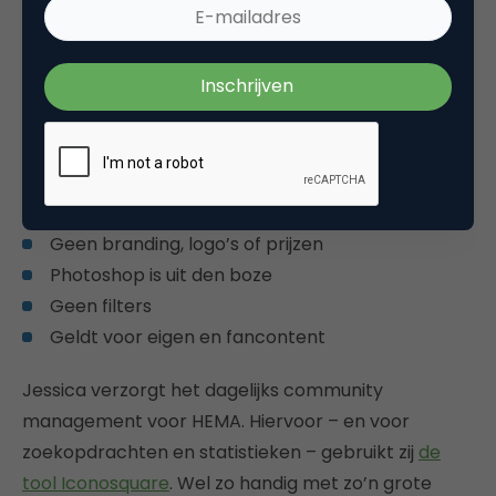
Qua content maakt HEMA gebruik van een aantal
terugkerende topics – zoals interieur, #nails, food
en stationary – en houdt de retailer zich aan de
volgende visuele stijl:
Kleurrijk op insta-manier: afgewisseld met wit
Productfocus, maar sfeervol
Goede afwisseling
Geen branding, logo’s of prijzen
Photoshop is uit den boze
Geen filters
Geldt voor eigen en fancontent
Jessica verzorgt het dagelijks community
management voor HEMA. Hiervoor – en voor
zoekopdrachten en statistieken – gebruikt zij
de
tool Iconosquare
. Wel zo handig met zo’n grote