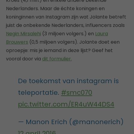
Kroes (4,1 mln.) en enkele andere bekende
Nederlanders. Maar de échte koningen en
koninginnen van Instagram zijn wat Jolante betreft
juist de onbekende Nederlanders, influencers zoals
Negin Mirsalehi
(3 miljoen volgers.) en
Laura
Brouwers
(0,5 miljoen volgers). Jolante doet een
oproepje: mis je iemand in deze lijst? Geef het
vooral door via
dit formulier.
De toekomst van instagram is
teleportatie.
#smc070
pic.twitter.com/ER4uW44DS4
— Manon Erich (@manonerich)
12 april 2016