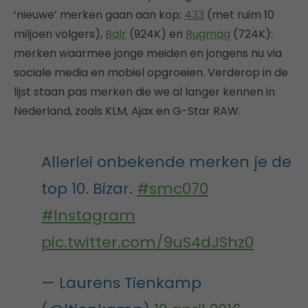
‘nieuwe’ merken gaan aan kop;
433
(met ruim 10
miljoen volgers),
Balr
(924K) en
Rugmag
(724K):
merken waarmee jonge meiden en jongens nu via
sociale media en mobiel opgroeien. Verderop in de
lijst staan pas merken die we al langer kennen in
Nederland, zoals KLM, Ajax en G-Star RAW.
Allerlei onbekende merken je de
top 10. Bizar.
#smc070
#Instagram
pic.twitter.com/9uS4dJShz0
— Laurens Tienkamp