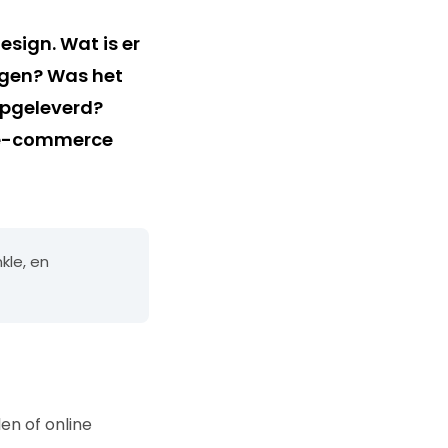
sign. Wat is er
ngen? Was het
opgeleverd?
 e-commerce
nkle, en
en of online