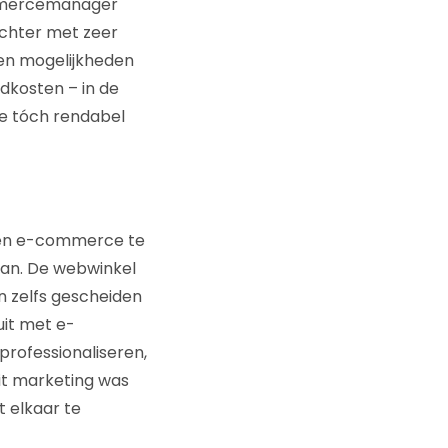
ommercemanager
echter met zeer
een mogelijkheden
dkosten – in de
we tóch rendabel
aren e-commerce te
man. De webwinkel
n zelfs gescheiden
uit met e-
rofessionaliseren,
it marketing was
 elkaar te