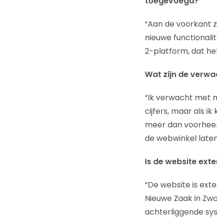
toegevoegd?
“Aan de voorkant zi
nieuwe functional
2-platform, dat hel
Wat zijn de verwa
“Ik verwacht met 
cijfers, maar als i
meer dan voorheen 
de webwinkel laten
Is de website exte
“De website is ext
Nieuwe Zaak in Zwo
achterliggende sy