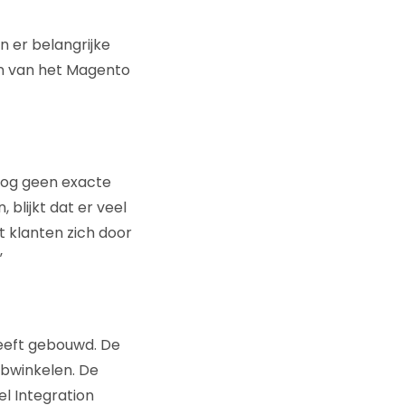
jn er belangrijke
en van het Magento
nog geen exacte
 blijkt dat er veel
 klanten zich door
”
heeft gebouwd. De
ebwinkelen. De
l Integration