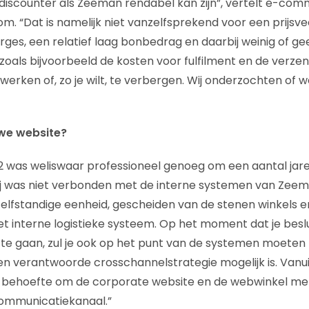
 discounter als Zeeman rendabel kan zijn”, vertelt e-c
m. “Dat is namelijk niet vanzelfsprekend voor een prijsv
rges, een relatief laag bonbedrag en daarbij weinig of g
zoals bijvoorbeeld de kosten voor fulfilment en de verzen
werken of, zo je wilt, te verbergen. Wij onderzochten of 
we website?
012 was weliswaar professioneel genoeg om een aantal j
ij was niet verbonden met de interne systemen van Zee
zelfstandige eenheid, gescheiden van de stenen winkels e
et interne logistieke systeem. Op het moment dat je besl
 gaan, zul je ook op het punt van de systemen moeten p
en verantwoorde crosschannelstrategie mogelijk is. Vanu
ke behoefte om de corporate website en de webwinkel met
communicatiekanaal.”