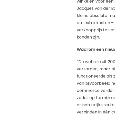
winkelen voor een
Jacques van der Bo
kleine absolute ma
om extra kosten – 
verkoopprijs te ver
konden zijn.”
Waarom een nieu
“De website uit 2
verzorgen, maar h
functioneerde als 
van bijvoorbeeld h
commerce verder te
zodat op termijn e
er natuurlijk ster
verbinden in één 