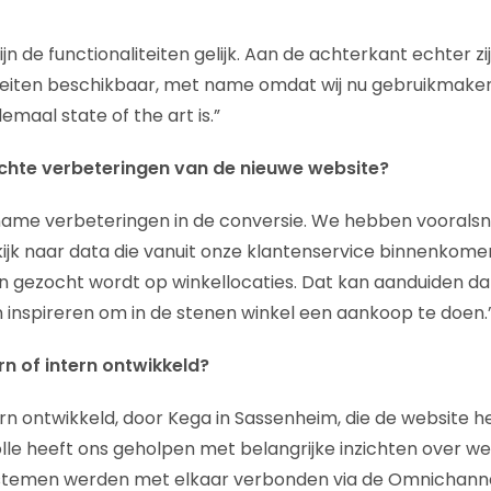
jn de functionaliteiten gelijk. Aan de achterkant echter zi
iteiten beschikbaar, met name omdat wij nu gebruikmak
emaal state of the art is.”
chte verbeteringen van de nieuwe website?
name verbeteringen in de conversie. We hebben voorals
k kijk naar data die vanuit onze klantenservice binnenkomen,
gezocht wordt op winkellocaties. Dat kan aanduiden dat
 inspireren om in de stenen winkel een aankoop te doen.
rn of intern ontwikkeld?
ern ontwikkeld, door Kega in Sassenheim, die de website 
lle heeft ons geholpen met belangrijke inzichten over w
stemen werden met elkaar verbonden via de Omnichanne