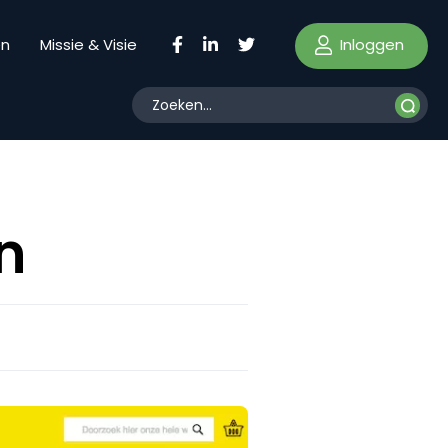
Inloggen
en
Missie & Visie
n