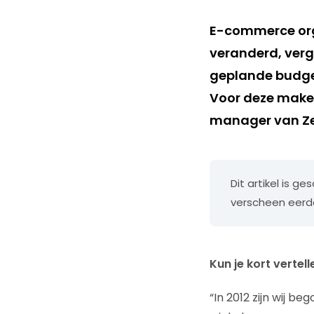
E-commerce orga
veranderd, verg
geplande budget
Voor deze make
manager van Z
Dit artikel is g
verscheen eerder
Kun je kort verte
“In 2012 zijn wij b