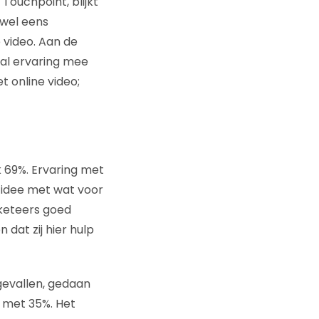
Touchpoint, blijkt
 wel eens
 video. Aan de
 al ervaring mee
 online video;
 69%. Ervaring met
n idee met wat voor
arketeers goed
 dat zij hier hulp
gevallen, gedaan
 met 35%. Het