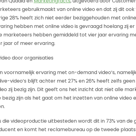
 van Quadia en
Marketingfacts
, uitgevoerd door Customer 
keteers gebruikmaakt van online video en dat zij dit ook
ige 28% heeft zich niet eerder beziggehouden met online
aring hebben met online video is gevraagd hoelang zij er
marketeers hebben gemiddeld tot vier jaar ervaring met
r jaar of meer ervaring.
 voornamelijk ervaring met on-demand video’s, namelijk
live-video’s blijft achter met 27% en 26% heeft zelfs gee
eo zij bezig zijn. Dit geeft ons het inzicht dat niet alle m
bezig zijn als het gaat om het inzetten van online video en
n.
die videoproductie uitbesteden wordt dit in 73% van de 
ducent en komt het reclamebureau op de tweede plaats