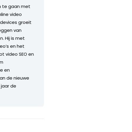
an te gaan met
line video
 devices groeit
leggen van
. Hij is met
eo’s en het
tot video SEO en
om
ge en
 van de nieuwe
jaar de