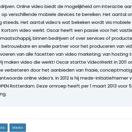
drijven. Online video biedt de mogelijkheid om interactie a
 op verschillende mobiele devices te bereiken. Het aantal on
nog steeds. Het aantal video’s wat bekeken wordt via mobiele
 Kortom video werkt. Oscar heeft een passie voor het vast
 maatschappij, binnen bedrijven of over services of producten
betrouwbare en snelle partner voor het produceren van vid
tvoeren van alle facetten van video marketing; van hosting 
Wij maken video die werkt! Oscar startte VideoWerkt in 2011 
e verbeteren door het aanbieden van fraaie, conceptmati
ntwoorde online video’s. In 2012 is hij mede-initiatiefnemer
PEN Rotterdam. Deze omroep heeft per 1 maart 2013 voor 5 
ng.
cts
Media