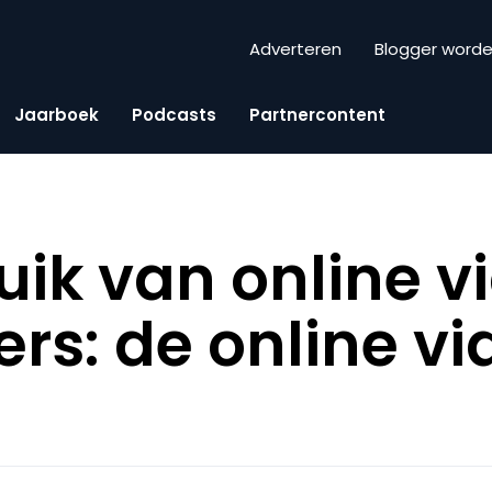
Adverteren
Blogger word
Jaarboek
Podcasts
Partnercontent
uik van online v
rs: de online vi