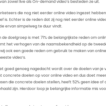
van zowel live als On-demand video’s besteden ze uit.
marketeers die nog niet eerder online video ingezet hebbe
ief is. Echter is de reden dat zij nog niet eerder online vi
ie ervan simpelweg te duur vindt.
 de doelgroep is met 71% de belangrijkste reden om onlin
omt het verhogen van de naamsbekendheid op de tweede
wij ook een goede reden om gebruik te maken van online v
eeste video’s.
niet goed genoeg nagedacht wordt over de doelen van je v
t concrete doelen op voor online video en dus doet meer 
nsen die concrete doelen stellen, heeft 52% geen idee of
aald zijn. Hierdoor loop je belangrijke informatie mis voor