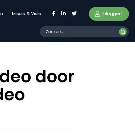
Inloggen
en
Missie & Visie
ideo door
deo