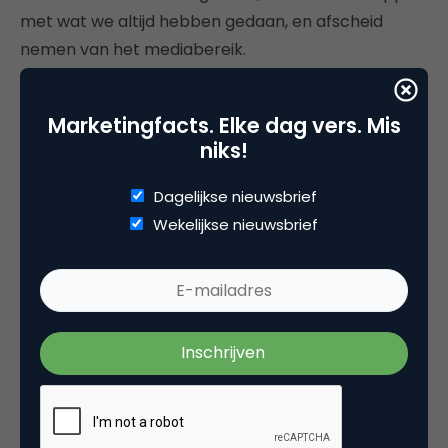
met wat we altijd hebben gedaan, en afscheid
nemen van het mediabereik.
Marketingfacts. Elke dag vers. Mis
niks!
Deel dit artikel
Dagelijkse nieuwsbrief
Kopieer link
Wekelijkse nieuwsbrief
John Faasse
CEO bij
Uitbijter BV
John Faasse is al 30 jaar werkzaam in het media-
onderzoek. Hij heeft zitting gehad in vele
technische commissies, onder meer voor print,