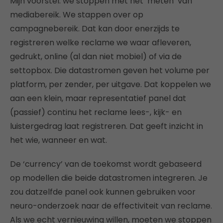
Mijn voorstel: we stoppen met het ‘meten’ van
mediabereik. We stappen over op
campagnebereik. Dat kan door enerzijds te
registreren welke reclame we waar afleveren,
gedrukt, online (al dan niet mobiel) of via de
settopbox. Die datastromen geven het volume per
platform, per zender, per uitgave. Dat koppelen we
aan een klein, maar representatief panel dat
(passief) continu het reclame lees-, kijk- en
luistergedrag laat registreren. Dat geeft inzicht in
het wie, wanneer en wat.
De ‘currency’ van de toekomst wordt gebaseerd
op modellen die beide datastromen integreren. Je
zou datzelfde panel ook kunnen gebruiken voor
neuro-onderzoek naar de effectiviteit van reclame.
Als we echt vernieuwing willen, moeten we stoppen