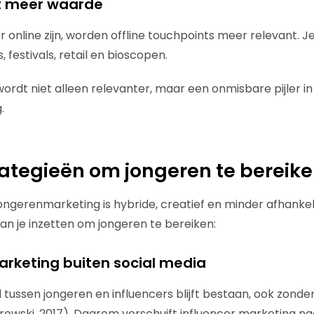
jgt meer waarde
r online zijn, worden offline touchpoints meer relevant. 
 festivals, retail en bioscopen.
ordt niet alleen relevanter, maar een onmisbare pijler in
.
ategieën om jongeren te bereik
ngerenmarketing is hybride, creatief en minder afhankeli
an je inzetten om jongeren te bereiken:
marketing buiten social media
 tussen jongeren en influencers blijft bestaan, ook zonde
rowski, 2017). Daarom verschuift influencer marketing na