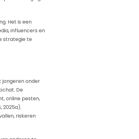
ng. Het is een
ia, influencers en
e strategie te
at jongeren onder
apchat. De
, online pesten,
, 2025a).
allen, riskeren