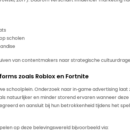
ats
op scholen
andise
uiven van contentmakers naar strategische cultuurdrage
orms zoals Roblox en Fortnite
we schoolplein. Onderzoek naar in‑game advertising laat 
ls natuurlijker en minder storend ervaren wanneer deze l
egreerd en aansluit bij hun betrokkenheid tijdens het spel
elen op deze belevingswereld bijvoorbeeld via: