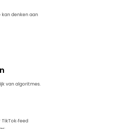
Je kan denken aan
en
jk van algoritmes.
r TikTok‑feed
ar: