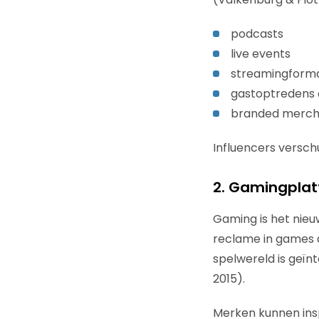
podcasts
live events
streamingform
gastoptredens 
branded merch
Influencers versch
2. Gamingplatf
Gaming is het nieu
reclame in games a
spelwereld is geïnt
2015).
Merken kunnen insp