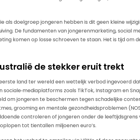
 als doelgroep jongeren hebben is dit geen kleine wijzigi
uiving. De fundamenten van jongerenmarketing, social med
eting komen op losse schroeven te staan. Het is tijd om d
tralië de stekker eruit trekt
s eerste land ter wereld een wettelijk verbod ingevoerd d
an sociale‑mediaplatforms zoals TikTok, Instagram en Sn
ld om jongeren te beschermen tegen schadelijke content
itmes, grooming en mentale gezondheidsproblemen (NOS
ldoende controleren of jongeren onder de leeftijdsgrens v
oplopen tot tientallen miljoenen euro’s.