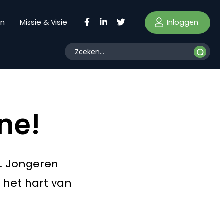
Inloggen
en
Missie & Visie
ne!
. Jongeren
g het hart van