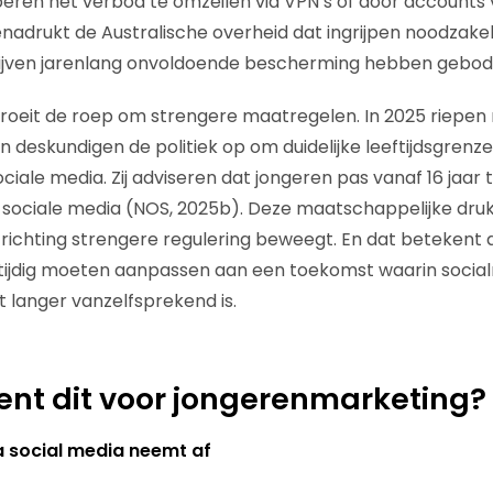
eren het verbod te omzeilen via VPN’s of door accounts
nadrukt de Australische overheid dat ingrijpen noodzakeli
ijven jarenlang onvoldoende bescherming hebben gebod
roeit de roep om strengere maatregelen. In 2025 riepen 
deskundigen de politiek op om duidelijke leeftijdsgrenze
iale media. Zij adviseren dat jongeren pas vanaf 16 jaar
 sociale media (NOS, 2025b). Deze maatschappelijke druk
richting strengere regulering beweegt. En dat betekent
 tijdig moeten aanpassen aan een toekomst waarin socia
t langer vanzelfsprekend is.
nt dit voor jongerenmarketing?
ia social media neemt af