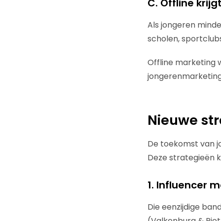
C. Offline kri
Als jongeren minde
scholen, sportclubs,
Offline marketing w
jongerenmarketing
Nieuwe str
De toekomst van jo
Deze strategieën k
1. Influencer 
Die eenzijdige band
(Valkenburg & Piot