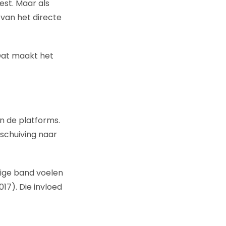
est. Maar als
 van het directe
 Dat maakt het
an de platforms.
schuiving naar
dige band voelen
17). Die invloed