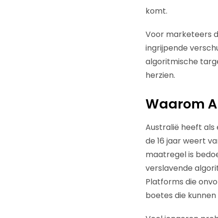
komt.
Voor marketeers die
ingrijpende versch
algoritmische targ
herzien.
Waarom Aus
Australië heeft al
de 16 jaar weert v
maatregel is bedoe
verslavende algor
Platforms die onvo
boetes die kunnen 