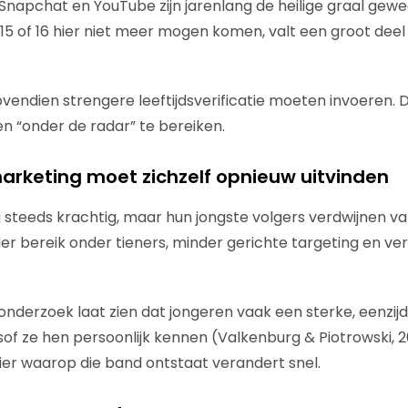
 Snapchat en YouTube zijn jarenlang de heilige graal gewe
15 of 16 hier niet meer mogen komen, valt een groot deel
ovendien strengere leeftijdsverificatie moeten invoeren.
en “onder de radar” te bereiken.
marketing moet zichzelf opnieuw uitvinden
og steeds krachtig, maar hun jongste volgers verdwijnen v
r bereik onder tieners, minder gerichte targeting en ver
nderzoek laat zien dat jongeren vaak een sterke, eenzij
sof ze hen persoonlijk kennen (Valkenburg & Piotrowski, 20
nier waarop die band ontstaat verandert snel.