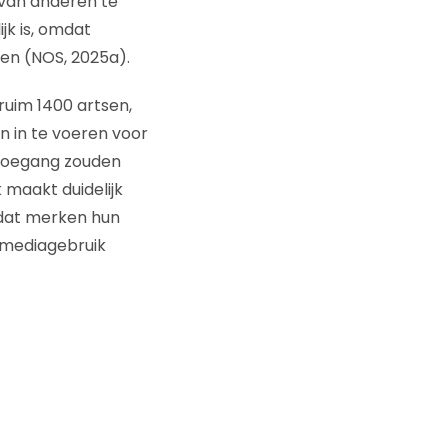
 van anderen te
jk is, omdat
en (NOS, 2025a).
ruim 1400 artsen,
n in te voeren voor
 toegang zouden
 maakt duidelijk
 dat merken hun
lmediagebruik