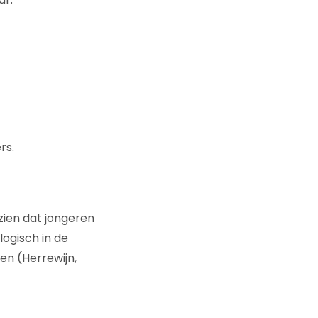
rs.
zien dat jongeren
ogisch in de
en (Herrewijn,