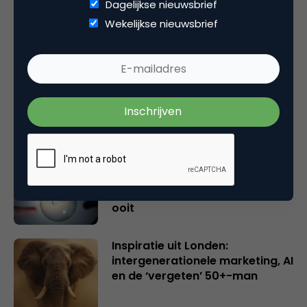
Dagelijkse nieuwsbrief
Gerelateerde artikelen
Wekelijkse nieuwsbrief
Rebel with or without a cause?
Wake-upcall voor ontwerpers
en merkeigenaren
Creatieve sector als aanjager
van innovatie en ontsluiter en
verbinder van industrieën
belangrijker en urgenter dan
ooit
Inspiratie uit Londen:
intergenerationele marketing, AI
en de ‘vergeten’ 50+-man