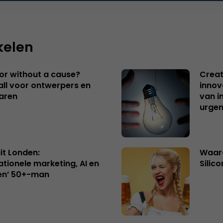
kelen
 or without a cause?
Creat
ll voor ontwerpers en
innov
aren
van i
urgen
uit Londen:
Waaro
ationele marketing, AI en
Silico
en’ 50+-man