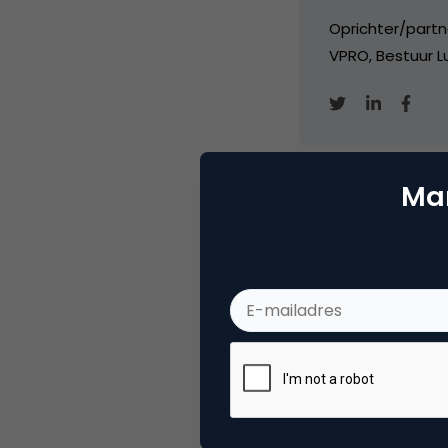
Oprichter/partn
VPRO, Bestuur Lu
Mar
Categorie
Co
Tags
nie
Plaats reactie
Je moet
ingelogd zijn op
om een