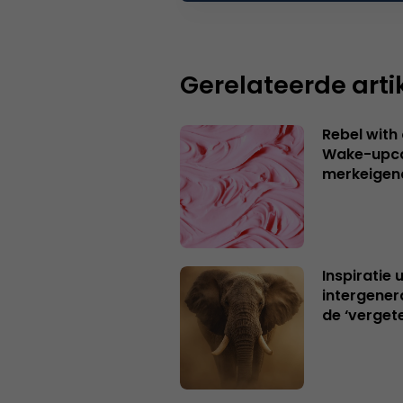
Gerelateerde arti
Rebel with
Wake-upca
merkeigen
Inspiratie 
intergener
de ‘verget