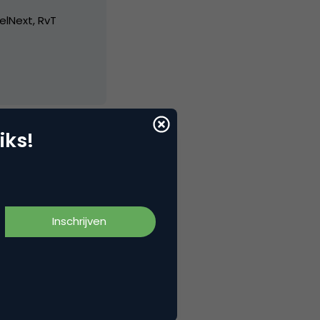
elNext, RvT
iks!