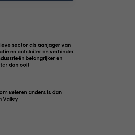
ieve sector als aanjager van
atie en ontsluiter en verbinder
ndustrieën belangrijker en
ter dan ooit
m Beieren anders is dan
n Valley