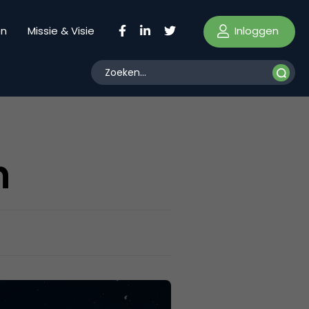
Inloggen
en
Missie & Visie
h