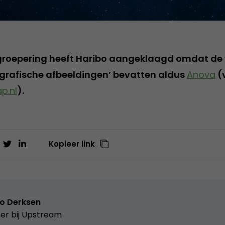
groepering heeft Haribo aangeklaagd omdat de 
grafische afbeeldingen’ bevatten aldus
Anova
(v
p.nl
).
Kopieer link
o Derksen
er bij
Upstream