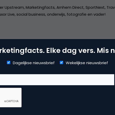
er Upstream, Marketingfacts, Arnhem Direct, SportNext, Trav
xor Live, social business, onderwijs, fotografie en vader!
ketingfacts. Elke dag vers. Mis n
mmerce
Dagelijkse nieuwsbrief
Wekelijkse nieuwsbrief
uws
 reactie te plaatsen.