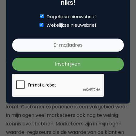
niks!
tsunami van digital marketing-tactieken, juist
marketingstrategie weer belangrijker werd en er
Dagelijkse nieuwsbrief
ook focus op customer experience management
Wekelijkse nieuwsbrief
kwam te liggen. Afgaand op deze zeven
genomineerden komt zeker dat laatste aardig
uit! Veel over ‘je klant beter kennen, begrijpen, bij
je houden’…. Toch?
‘Een interessante ontwikkeling binnen het
customer experience-vakgebied is dat iedereen
zich nu wel realiseert dat je er alleen met customer
journey mapping en post-its plakken niet mee
komt. Customer experience is een vakgebied waar
in mijn ogen veel marketeers ook nog te weinig
kennis over hebben. Marketeers zijn in mijn ogen
waarde-regisseurs die de waarde van de klant en