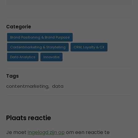
Categorie
Brand Positioning & Brand Purpose
Contentmarketing & Storytelling
CRM, Loyalty & CX
Data Analytics
Innovatie
Tags
contentmarketing
,
data
Plaats reactie
Je moet
ingelogd zijn op
om een reactie te