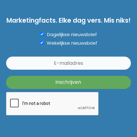
Marketingfacts. Elke dag vers. Mis niks!
Dagelijkse nieuwsbrief
Wekelijkse nieuwsbrief