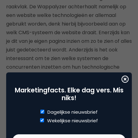
raakvlak. De Wappalyzer achterhaalt namelijk op
een website welke technologieën er allemaal
gebruikt worden, denk hierbij bijvoorbeeld aan op
welk CMS-systeem de website draait. Enerzijds kan
je dit van je eigen pagina inzien om zo te zien of alles
juist gedetecteerd wordt. Anderzijds is het ook
interessant om te zien welke systemen de
concurrenten inzetten om hun technologische
uitdagingen op te lossen.
Marketingfacts. Elke dag vers. Mis
Overige Tools
niks!
Er zijn nog enkele tools die zeker het benoemen
Dagelijkse nieuwsbrief
waard zijn.
Wekelijkse nieuwsbrief
10.
Google – AdWords scripts