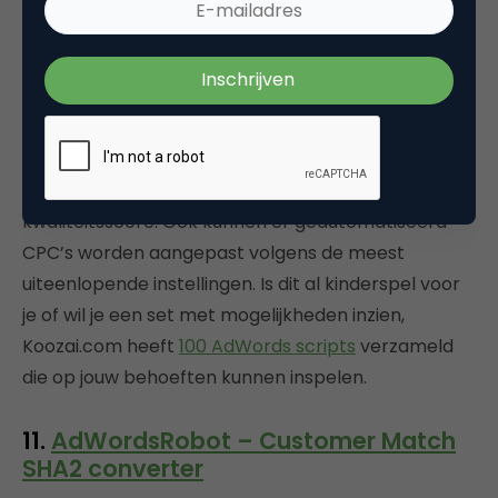
AdWords scripts is niet zomaar een tool, het is een
toepassing in AdWords die het werk enorm
vereenvoudigd. Met Scripts kan je namelijk, op basis
van een javascript, geprogrammeerd inzichten
krijgen of aanpassingen doen in AdWords. Denk aan
inzichten in je budgetten of het verloop van de
kwaliteitsscore. Ook kunnen er geautomatiseerd
CPC’s worden aangepast volgens de meest
uiteenlopende instellingen. Is dit al kinderspel voor
je of wil je een set met mogelijkheden inzien,
Koozai.com heeft
100 AdWords scripts
verzameld
die op jouw behoeften kunnen inspelen.
11.
AdWordsRobot – Customer Match
SHA2 converter