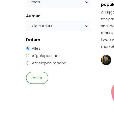
tools
popul
AI kri
Auteur
toepas
snel da
Alle auteurs
rubrie
Datum
twee w
market
Alles
Afgelopen jaar
Afgelopen maand