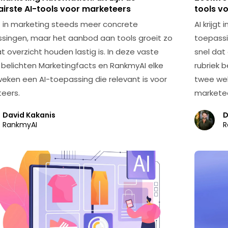
airste AI-tools voor marketeers
tools v
jgt in marketing steeds meer concrete
AI krijg
singen, maar het aanbod aan tools groeit zo
toepassi
t overzicht houden lastig is. In deze vaste
snel dat 
k belichten Marketingfacts en RankmyAI elke
rubriek 
eken een AI-toepassing die relevant is voor
twee wek
eers.
marketee
David Kakanis
D
RankmyAI
R