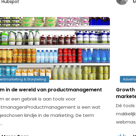
Hubspot
M
entmarketing & Storytelling
Adverti
m in de wereld van productmanagement
Growth 
market
 er een gebrek is aan tools voor
Dé tools 
ctmanagersProductmanagement is een wat
makkelijk
eschoven kindje in de marketing. De term
webmaste
…