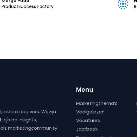
Margo Paap
N
ProductSuccess Factory
R
Menu
Marketingthema’s
 iedere dag vers. Wij zijn
Veelgelezen
zijn de insights,
Vacatures
ns als marketingcommunity
Jaarboek