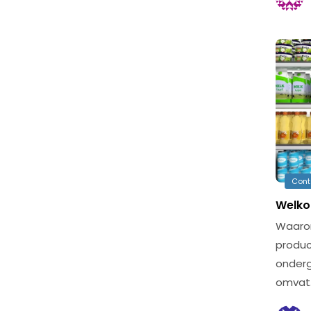
Cont
Welko
Waarom
produ
onderg
omvat