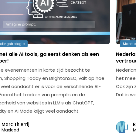
etingstrategie
Markt 
et alle AI tools, ga eerst denken als een
Nederla
per!
vertrouw
e evenementen in korte tijd bezocht te
Nederlan
, Shopping Today en BrightonSEO, valt op hoe
het meest
veel aandacht er is voor de verschillende AI-
Ook zijn
 Vooral het tracken van prompts en de
Dat is we
aarheid van websites in LLM’s als ChatGPT,
ity en AI Mode krijgt veel aandacht.
Marc Thierrij
R
Maxlead
M