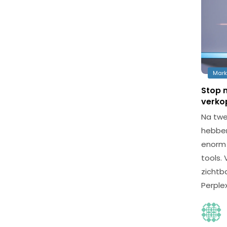
Mark
Stop m
verko
Na twe
hebben
enorm 
tools.
zichtb
Perplex