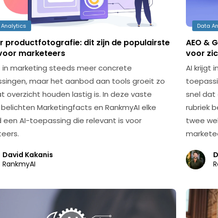
 Analytics
Data An
r productfotografie: dit zijn de populairste
AEO & G
 voor marketeers
voor zi
jgt in marketing steeds meer concrete
AI krijg
singen, maar het aanbod aan tools groeit zo
toepassi
t overzicht houden lastig is. In deze vaste
snel dat 
k belichten Marketingfacts en RankmyAI elke
rubriek 
een AI-toepassing die relevant is voor
twee wek
eers.
marketee
David Kakanis
D
RankmyAI
R