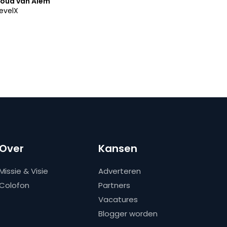
oud van Alem
evelX
Over
Kansen
Missie & Visie
Adverteren
Colofon
Partners
Vacatures
Blogger worden