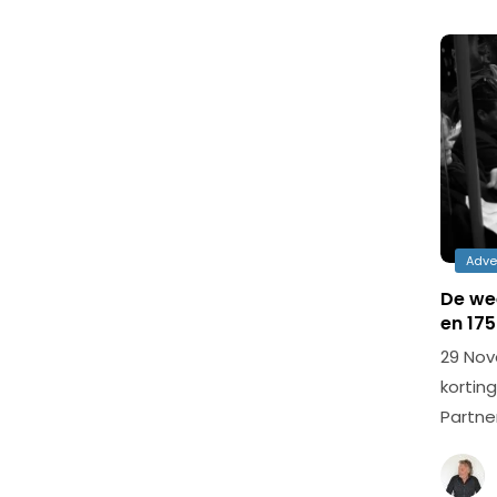
Adve
De wee
en 17
29 Nov
kortin
Partne