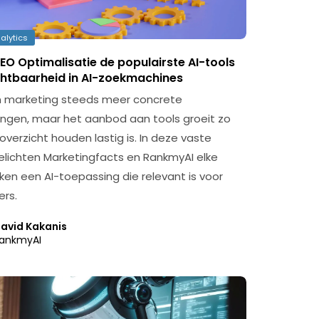
alytics
EO Optimalisatie de populairste AI-tools
chtbaarheid in AI-zoekmachines
t in marketing steeds meer concrete
ngen, maar het aanbod aan tools groeit zo
overzicht houden lastig is. In deze vaste
belichten Marketingfacts en RankmyAI elke
en een AI-toepassing die relevant is voor
rs.
avid Kakanis
ankmyAI