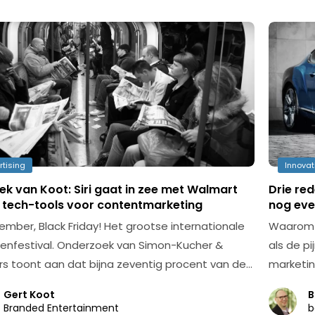
rtising
Innovat
k van Koot: Siri gaat in zee met Walmart
Drie re
5 tech-tools voor contentmarketing
nog eve
ember, Black Friday! Het grootse internationale
Waarom 
genfestival. Onderzoek van Simon-Kucher &
als de p
rs toont aan dat bijna zeventig procent van de…
marketin
Gert Koot
B
Branded Entertainment
b