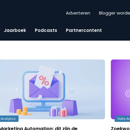
Adverteren
Blogger word
Jaarboek
Podcasts
Partnercontent
 Analytics
Data An
Marketing Automation: dit zijn de
Zoekwoor