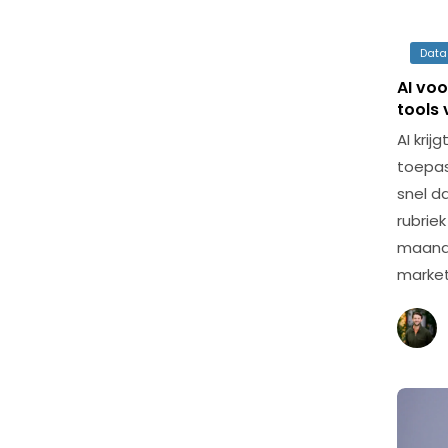
Data
AI voo
tools
AI kri
toepas
snel da
rubrie
maand 
market