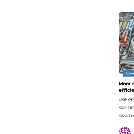
Adve
Meer e
effici
Elke o
klante
kwam 