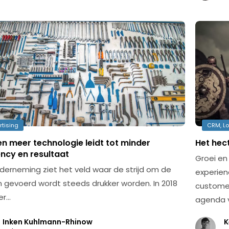
rtising
CRM, Lo
n meer technologie leidt tot minder
Het hec
ency en resultaat
Groei e
nderneming ziet het veld waar de strijd om de
experien
n gevoerd wordt steeds drukker worden. In 2018
customer
er…
agenda v
Inken Kuhlmann-Rhinow
K