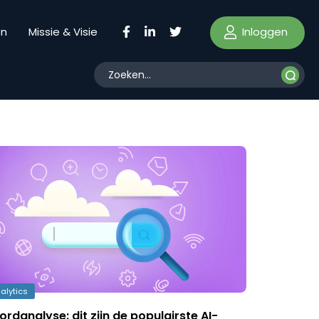
Inloggen
en
Missie & Visie
alytics
danalyse: dit zijn de populairste AI-