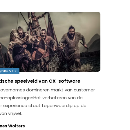
yalty & CX
tische speelveld van CX-software
n overnames domineren markt van customer
ce-oplossingenHet verbeteren van de
 experience staat tegenwoordig op de
an vrijwel…
ees Wolters