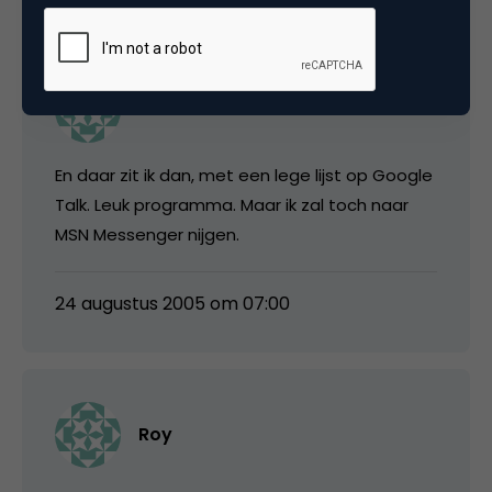
Støf
En daar zit ik dan, met een lege lijst op Google
Talk. Leuk programma. Maar ik zal toch naar
MSN Messenger nijgen.
24 augustus 2005 om 07:00
Roy