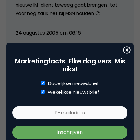
nieuwe IM-client teweeg gaat brengen.. tot
voor nog zal ik het bij MSN houden 🙂
24 augustus 2005 om 06:16
Marketingfacts. Elke dag vers. Mis
niks!
Robert Gaal
Dagelijkse nieuwsbrief
Ik mis de optie om m’n ge-exporteerde
Wekelijkse nieuwsbrief
contactenlijst van MSN te importeren. Nogal
een karwei om die stuk voor stuk toe te
voegen…
24 augustus 2005 om 06:38