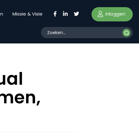
Inloggen
en
Missie & Visie
ual
amen,