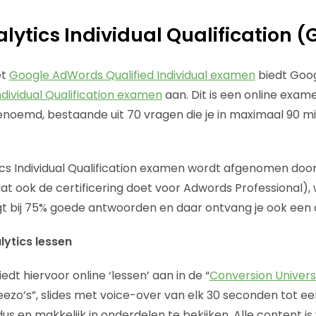
lytics Individual Qualification (
et
Google AdWords Qualified Individual examen
biedt Goog
ndividual Qualification examen
aan. Dit is een online exam
noemd, bestaande uit 70 vragen die je in maximaal 90 
cs Individual Qualification examen wordt afgenomen door
dat ook de certificering doet voor Adwords Professional),
agt bij 75% goede antwoorden en daar ontvang je ook een 
lytics lessen
edt hiervoor online ‘lessen’ aan in de “
Conversion Univers
eezo’s”, slides met voice-over van elk 30 seconden tot e
us en makkelijk in onderdelen te bekijken. Alle content is 