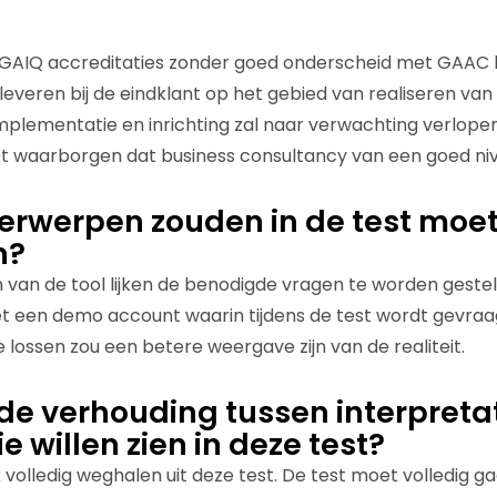
GAIQ accreditaties zonder goed onderscheid met GAAC 
pleveren bij de eindklant op het gebied van realiseren va
mplementatie en inrichting zal naar verwachting verlop
iet waarborgen dat business consultancy van een goed nive
erwerpen zouden in de test moe
n?
 van de tool lijken de benodigde vragen te worden gestel
 een demo account waarin tijdens de test wordt gevra
 lossen zou een betere weergave zijn van de realiteit.
 de verhouding tussen interpreta
e willen zien in deze test?
k volledig weghalen uit deze test. De test moet volledig ga