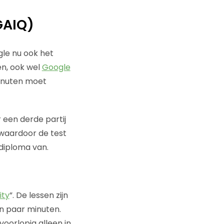
GAIQ)
le nu ook het
en, ook wel
Google
minuten moet
 een derde partij
 waardoor de test
diploma van.
ity
”. De lessen zijn
en paar minuten.
voorlopig alleen in