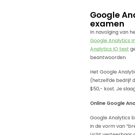
Google Ana
examen
In navolging van h
Google Analytics I
Analytics IQ test
ge
beantwoorden.
Het Google Analyti
(hetzelfde bedrijf 
$50,- kost. Je sla
Online Google Ana
Google Analytics bi
in de vorm van “br
Licht verteerbaar d