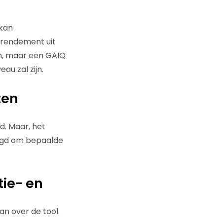
kan
n rendement uit
en, maar een GAIQ
au zal zijn.
ten
d. Maar, het
agd om bepaalde
tie- en
an over de tool.