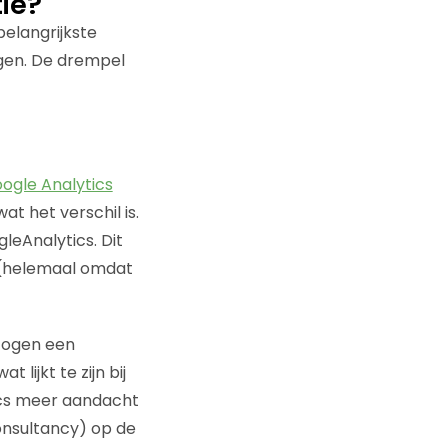
ie?
belangrijkste
agen. De drempel
ogle Analytics
t het verschil is.
eAnalytics. Dit
 (helemaal omdat
n ogen een
lijkt te zijn bij
ics meer aandacht
onsultancy) op de