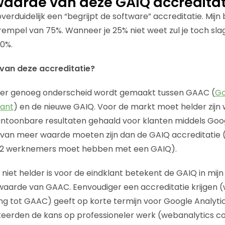
waarde van deze GAIQ accreditat
overduidelijk een “begrijpt de software” accreditatie. Mijn 
rempel van 75%. Wanneer je 25% niet weet zul je toch sl
0%.
van deze accreditatie?
ts er genoeg onderscheid wordt gemaakt tussen GAAC (
Go
tant
) en de nieuwe GAIQ. Voor de markt moet helder zijn wa
ntoonbare resultaten gehaald voor klanten middels Googl
t van meer waarde moeten zijn dan de GAIQ accreditatie
jf 2 werknemers moet hebben met een GAIQ).
 niet helder is voor de eindklant betekent de GAIQ in mij
aarde van GAAC. Eenvoudiger een accreditatie krijgen (wat 
ing tot GAAC) geeft op korte termijn voor Google Analyt
teerden de kans op professioneler werk (webanalytics c