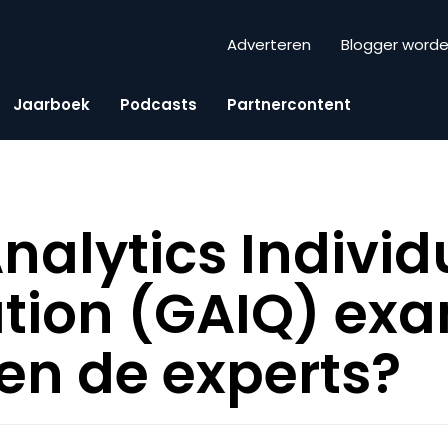
Adverteren
Blogger word
Jaarboek
Podcasts
Partnercontent
nalytics Individ
ation (GAIQ) ex
en de experts?