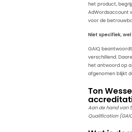
het product, begri
AdWordsaccount wo
voor de betrouwbaa
Niet specifiek, we
GAIQ beantwoordt g
verschillend. Daare
het antwoord op al 
afgenomen blijkt d
Ton Wessel
accreditat
Aan de hand van 5 
Qualification (GAI