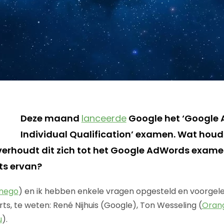
Deze maand
lanceerde
Google het ‘Google 
Individual Qualification’ examen. Wat hou
 verhoudt dit zich tot het Google AdWords exame
ts ervan?
nego
) en ik hebben enkele vragen opgesteld en voorgel
ts, te weten: René Nijhuis (Google), Ton Wesseling (
Oran
u
).