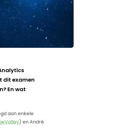
Analytics
dt dit examen
n? En wat
egd aan enkele
geValley
) en André