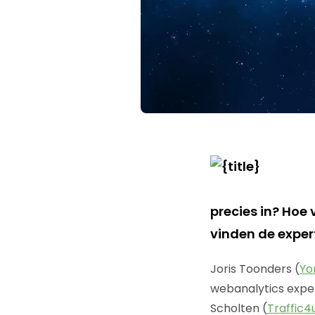
precies in? Hoe
vinden de exper
Joris Toonders (
Yo
webanalytics exper
Scholten (
Traffic4