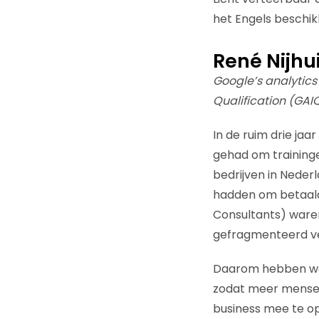
het Engels beschik
René Nijhui
Google’s analytics 
Qualification (GAI
In de ruim drie jaa
gehad om traininge
bedrijven in Neder
hadden om betaalde
Consultants) waren
gefragmenteerd ver
Daarom hebben we b
zodat meer mensen
business mee te op