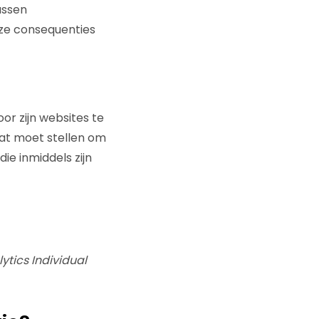
ussen
uze consequenties
r zijn websites te
aat moet stellen om
ie inmiddels zijn
ytics Individual