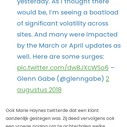
yesterday. As I thought there
would be, I’m seeing a boatload
of significant volatility across
sites. And many were impacted
by the March or April updates as
well. Here are some surges:
pic.twitter.com/dw8JXcWSo6
–
Glenn Gabe (@glenngabe)
2
augustus 2018
Ook Marie Haynes twitterde dat een klant
aanzienlijk gestegen was. Zij deed vervolgens ook
een vroege poging om te achterhalen welke