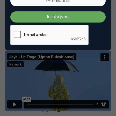
moment een Hawaii blouse te dragen: die is in. Het is
ongewoon gewoon om een regenjas op de markt
te brengen in de vorm van een Hawaii blouse, zoals
de Buien Blouse van Lipton – die hiermee
waarmaakt dat het de zomer faciliteert.