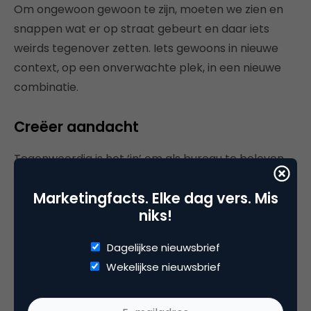
Om ongewoon gewoon te zijn, moeten we zien en
snappen wat er op straat gebeurt en daar iets
weirds tegenover zetten. Iets gewoons in nieuwe
context, op een onverwachte plek, in een nieuwe
combinatie.
Creëer aandacht
Tegenwoordig is het ‘in’ om als bureau te beloven
dat je een merk onderdeel maakt van een cultuur.
Marketingfacts. Elke dag vers. Mis
Dat lukt alleen als je contact maakt met die cultuur
niks!
en wat je daar leert een beetje ongewoon maakt.
Dat ongewoon gewone geeft het merk terug aan
Dagelijkse nieuwsbrief
die cultuur. Dat is je kans op aandacht.
Wekelijkse nieuwsbrief
Een doorzichtige regenponcho op festivals is
gewoon. Net als dat het gewoon is om op dit