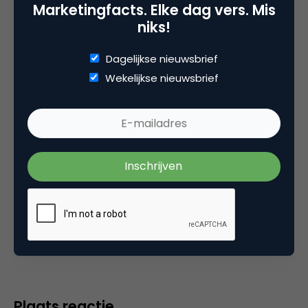
Arnhem Direct, SportNext, TravelNext, RvT VPRO,
Marketingfacts. Elke dag vers. Mis
Bestuur Luxor Live, social business, onderwijs,
niks!
fotografie en vader!
Dagelijkse nieuwsbrief
Wekelijkse nieuwsbrief
Categorie
Commerce
Tags
onderzoek
,
vergelijkingssites
Plaats reactie