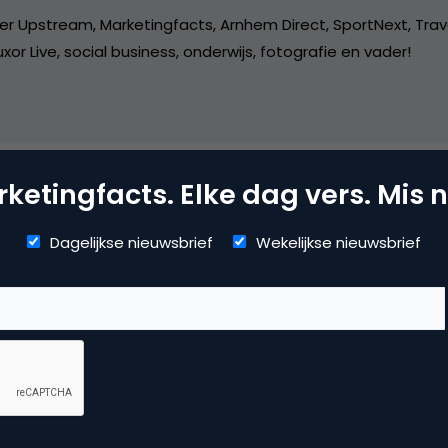
er Upstream, Marketingfacts, Arnhem Direct, SportNext, Trav
xor Live, social business, onderwijs, fotografie en vader!
ketingfacts. Elke dag vers. Mis n
mmerce
Dagelijkse nieuwsbrief
Wekelijkse nieuwsbrief
uws
 reactie te plaatsen.