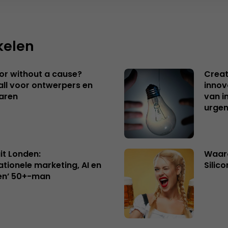
kelen
 or without a cause?
Creat
ll voor ontwerpers en
innov
aren
van i
urgen
uit Londen:
Waaro
ationele marketing, AI en
Silico
en’ 50+-man