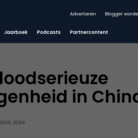
Adverteren
Blogger word
Jaarboek
Podcasts
Partnercontent
oodserieuze
genheid in Chin
 2005, 20:04