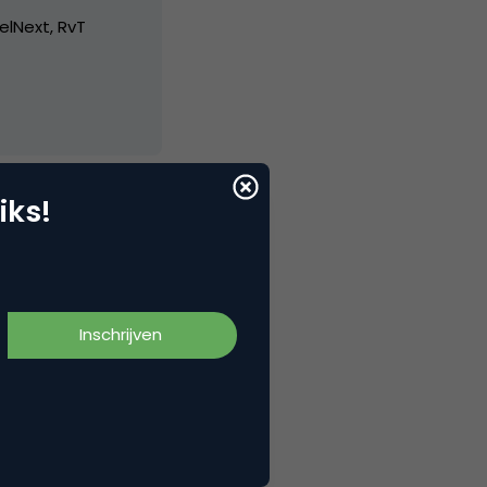
elNext, RvT
iks!