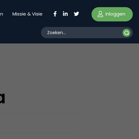
Inloggen
en
Missie & Visie
a