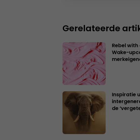
Gerelateerde arti
Rebel with
Wake-upca
merkeigen
Inspiratie 
intergener
de ‘verget