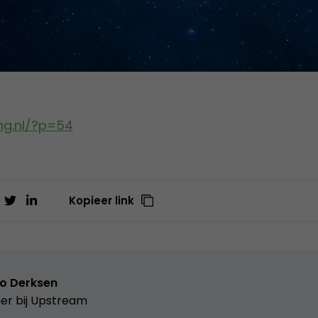
ang.nl/?p=54
Kopieer link
o Derksen
er bij
Upstream