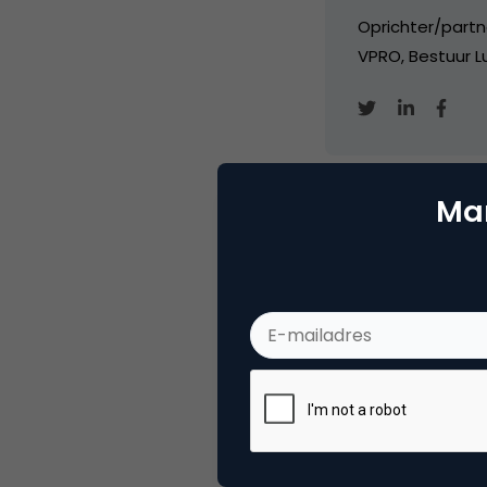
Oprichter/partn
VPRO, Bestuur Lu
Mar
Categorie
Co
Tags
nie
Plaats reactie
Je moet
ingelogd zijn op
om een