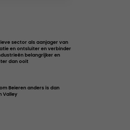
ieve sector als aanjager van
atie en ontsluiter en verbinder
ndustrieën belangrijker en
ter dan ooit
m Beieren anders is dan
n Valley