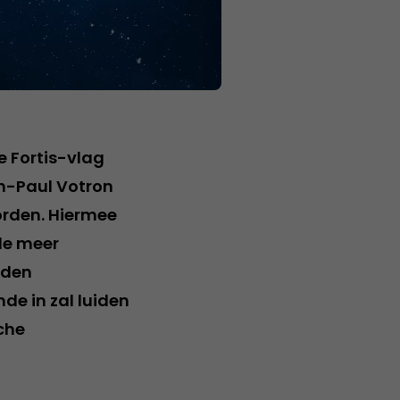
de Fortis-vlag
n-Paul Votron
worden. Hiermee
de meer
rden
de in zal luiden
che