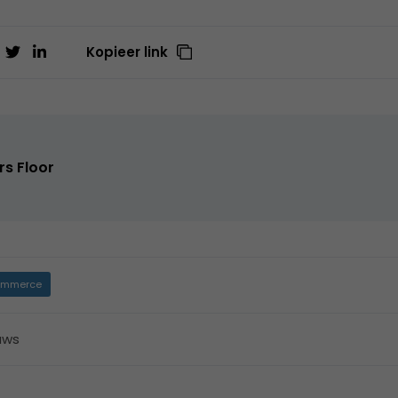
Kopieer link
rs Floor
mmerce
uws