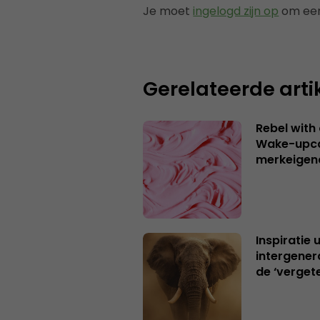
Je moet
ingelogd zijn op
om een
Gerelateerde arti
Rebel with
Wake-upca
merkeigen
Inspiratie 
intergener
de ‘verget