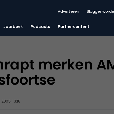
Adverteren
Blogger word
Jaarboek
Podcasts
Partnercontent
chrapt merken A
sfoortse
 2005, 13:18