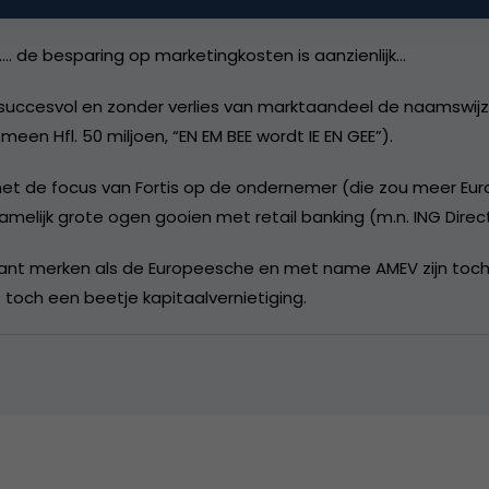
. de besparing op marketingkosten is aanzienlijk…
 succesvol en zonder verlies van marktaandeel de naamswijz
een Hfl. 50 miljoen, “EN EM BEE wordt IE EN GEE”).
met de focus van Fortis op de ondernemer (die zou meer Eu
melijk grote ogen gooien met retail banking (m.n. ING Direct
want merken als de Europeesche en met name AMEV zijn toch 
 toch een beetje kapitaalvernietiging.