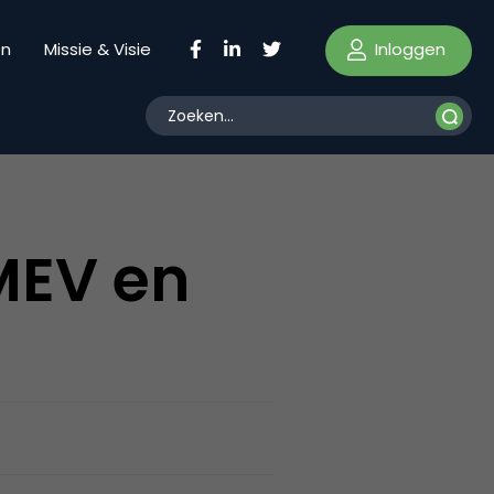
Inloggen
en
Missie & Visie
MEV en