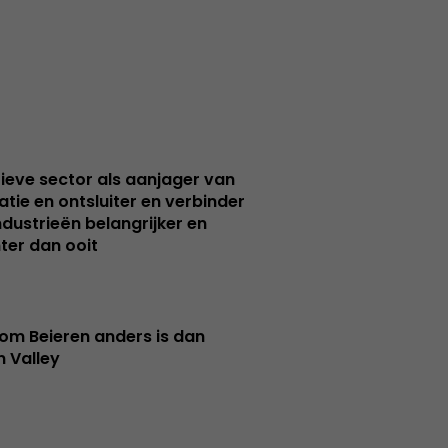
ieve sector als aanjager van
atie en ontsluiter en verbinder
ndustrieën belangrijker en
ter dan ooit
m Beieren anders is dan
n Valley