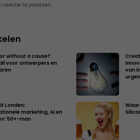
 reactie te plaatsen.
kelen
 or without a cause?
Creat
ll voor ontwerpers en
innov
aren
van i
urgen
uit Londen:
Waaro
ationele marketing, AI en
Silico
en’ 50+-man