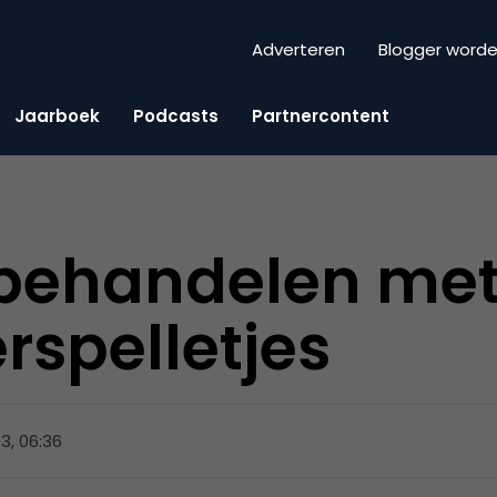
Adverteren
Blogger word
Jaarboek
Podcasts
Partnercontent
 behandelen me
spelletjes
3, 06:36