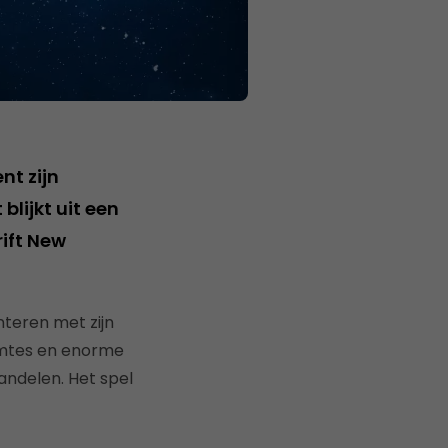
nt zijn
lijkt uit een
ift New
teren met zijn
imtes en enorme
ndelen. Het spel