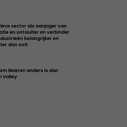
ieve sector als aanjager van
atie en ontsluiter en verbinder
ndustrieën belangrijker en
ter dan ooit
m Beieren anders is dan
n Valley