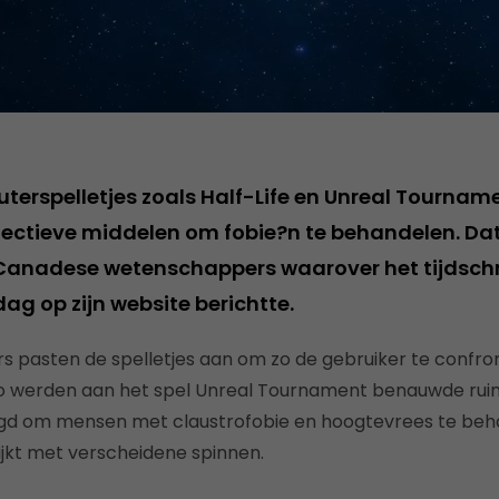
terspelletjes zoals Half-Life en Unreal Tourname
ectieve middelen om fobie?n te behandelen. Dat b
Canadese wetenschappers waarover het tijdschr
ag op zijn website berichtte.
pasten de spelletjes aan om zo de gebruiker te confron
Zo werden aan het spel Unreal Tournament benauwde ru
d om mensen met claustrofobie en hoogtevrees te beha
rijkt met verscheidene spinnen.