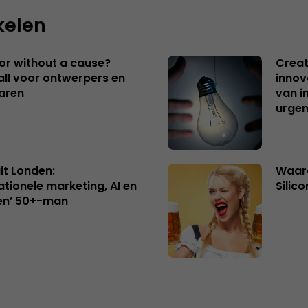
kelen
 or without a cause?
Creat
ll voor ontwerpers en
innov
aren
van i
urgen
uit Londen:
Waaro
ationele marketing, AI en
Silico
en’ 50+-man