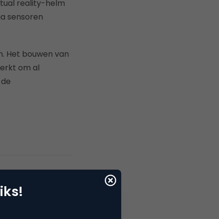
ual reality-helm
ia sensoren
n. Het bouwen van
werkt om al
 de
iks!