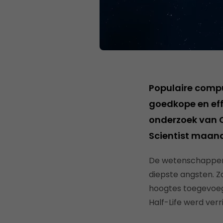
Populaire compu
goedkope en eff
onderzoek van 
Scientist maand
De wetenschappers 
diepste angsten. 
hoogtes toegevoeg
Half-Life werd ver