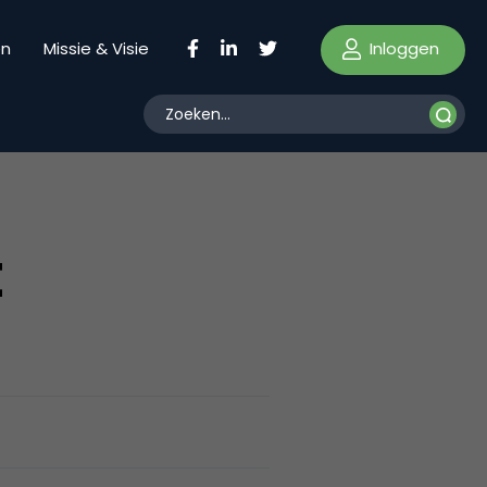
Inloggen
en
Missie & Visie
t