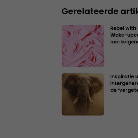
Gerelateerde arti
Rebel with
Wake-upca
merkeigen
Inspiratie 
intergener
de ‘verget