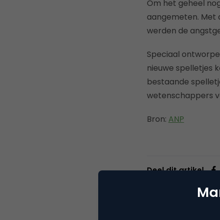
Om het geheel nog 
aangemeten. Met d
werden de angstge
Speciaal ontworpen
nieuwe spelletjes k
bestaande spelletj
wetenschappers ve
Bron:
ANP
Deel dit artikel
Mar