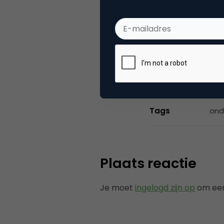
Alex S
CEO b
Categorie
Co
Tags
ond
Plaats reactie
Je moet
ingelogd zijn op
om een