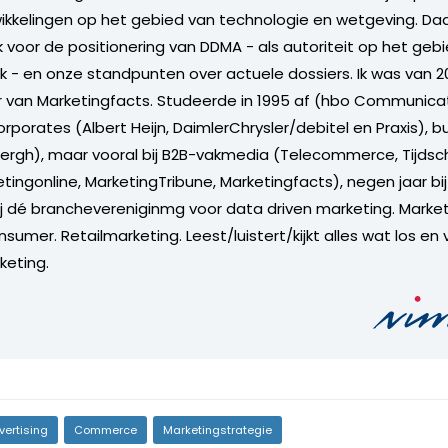
ikkelingen op het gebied van technologie en wetgeving. Da
 voor de positionering van DDMA - als autoriteit op het gebi
ek - en onze standpunten over actuele dossiers. Ik was van 2
 van Marketingfacts. Studeerde in 1995 af (hbo Communicat
orporates (Albert Heijn, DaimlerChrysler/debitel en Praxis), 
rgh), maar vooral bij B2B-vakmedia (Telecommerce, Tijdsch
tingonline, MarketingTribune, Marketingfacts), negen jaar bi
ij dé branchevereniginmg voor data driven marketing. Market
sumer. Retailmarketing. Leest/luistert/kijkt alles wat los en 
keting.
vertising
Commerce
Marketingstrategie