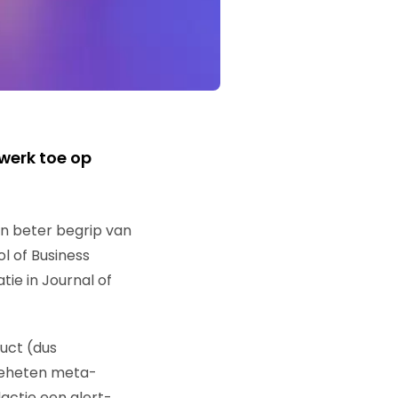
werk toe op
n beter begrip van
l of Business
ie in Journal of
uct (dus
geheten meta-
ctie een alert-