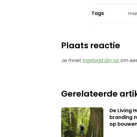
Tags
mar
Plaats reactie
Je moet
ingelogd zijn op
om een
Gerelateerde arti
De Living 
branding me
op bouwe