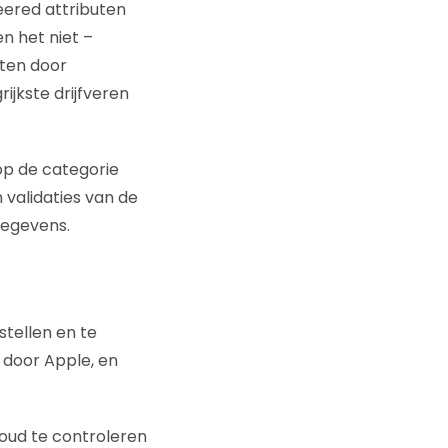
eered attributen
n het niet –
uten door
jkste drijfveren
p de categorie
validaties van de
gegevens.
stellen en te
door Apple, en
oud te controleren