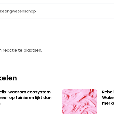
ketingwetenschap
 reactie te plaatsen.
kelen
Helix: waarom ecosystem
Rebel
er op tuinieren lijkt dan
Wake-
n
merk