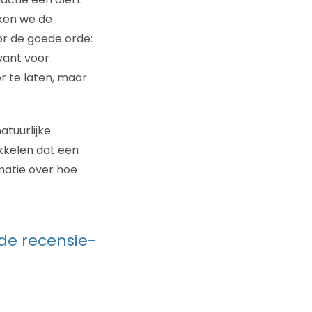
kken we de
r de goede orde:
evant voor
r te laten, maar
tuurlijke
kkelen dat een
matie over hoe
de recensie-