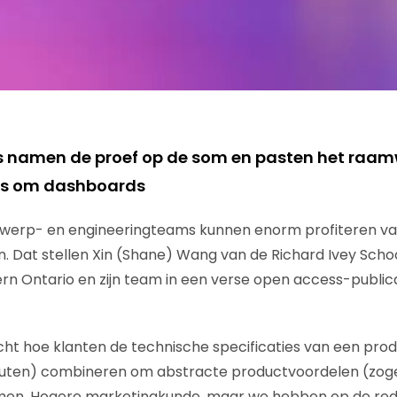
s namen de proef op de som en pasten het raam
rs om dashboards
twerp- en engineeringteams kunnen enorm profiteren va
. Dat stellen Xin (Shane) Wang van de Richard Ivey Schoo
rn Ontario en zijn team in een verse open access-publicat
t hoe klanten de technische specificaties van een prod
ibuten) combineren om abstracte productvoordelen (zo
rmen. Hogere marketingkunde, maar we hebben op de reda