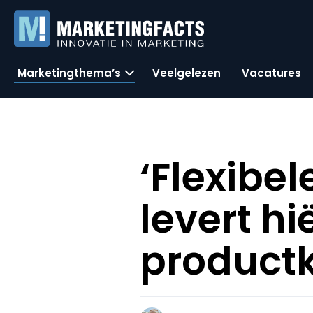
Marketingthema’s
Veelgelezen
Vacatures
‘Flexibe
levert h
product