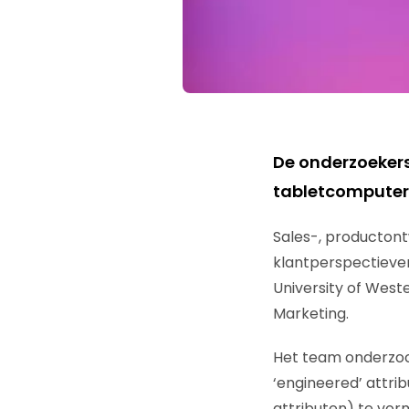
De onderzoeker
tabletcompute
Sales-, producton
klantperspectieven
University of Weste
Marketing.
Het team onderzoch
‘engineered’ attr
attributen) te vo