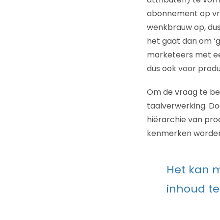
abonnement op vrij
wenkbrauw op, dus
het gaat dan om ‘
marketeers met ee
dus ook voor produ
Om de vraag te bea
taalverwerking. D
hiërarchie van pro
kenmerken worden 
Het kan m
inhoud te