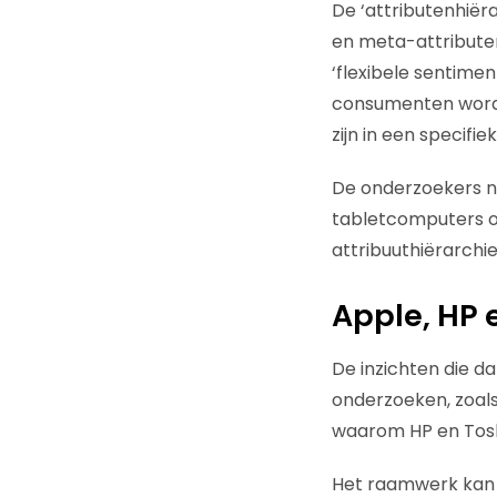
De ‘attributenhiër
en meta-attribute
‘flexibele sentime
consumenten worde
zijn in een specifi
De onderzoekers n
tabletcomputers o
attribuuthiërarchi
Apple, HP 
De inzichten die d
onderzoeken, zoal
waarom HP en Toshi
Het raamwerk kan 