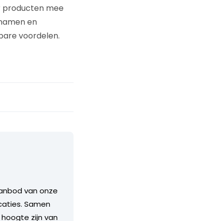
er producten mee
e namen en
bare voordelen.
aanbod van onze
icaties. Samen
hoogte zijn van