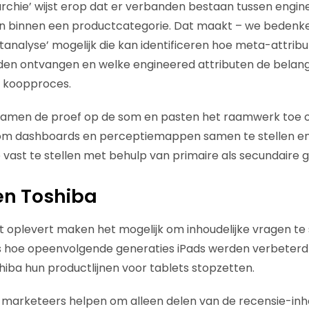
archie’ wijst erop dat er verbanden bestaan tussen engin
n binnen een productcategorie. Dat maakt – we bedenke
ntanalyse’ mogelijk die kan identificeren hoe meta-attrib
n ontvangen en welke engineered attributen de belangri
ek koopproces.
amen de proef op de som en pasten het raamwerk toe o
m dashboards en perceptiemappen samen te stellen en 
e vast te stellen met behulp van primaire als secundaire 
en Toshiba
at oplevert maken het mogelijk om inhoudelijke vragen te 
s hoe opeenvolgende generaties iPads werden verbeterd 
ba hun productlijnen voor tablets stopzetten.
marketeers helpen om alleen delen van de recensie-inh