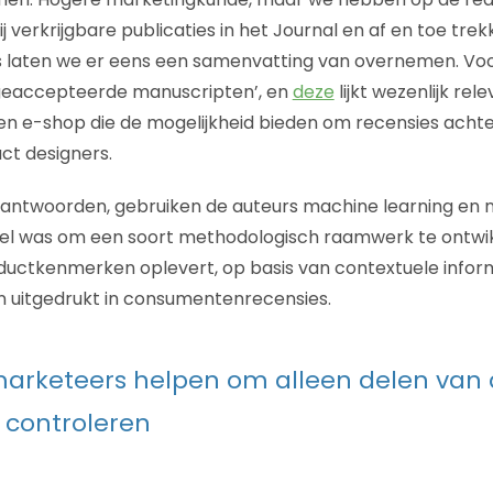
 verkrijgbare publicaties in het Journal en af en toe tre
 laten we er eens een samenvatting van overnemen. Voo
geaccepteerde manuscripten’, en
deze
lijkt wezenlijk rel
n e-shop die de mogelijkheid bieden om recensies achte
ct designers.
ntwoorden, gebruiken de auteurs machine learning en na
oel was om een soort methodologisch raamwerk te ontwi
ductkenmerken oplevert, op basis van contextuele infor
uitgedrukt in consumentenrecensies.
arketeers helpen om alleen delen van 
 controleren