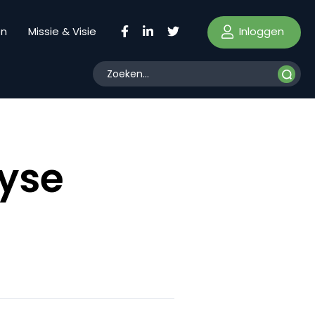
Inloggen
en
Missie & Visie
lyse