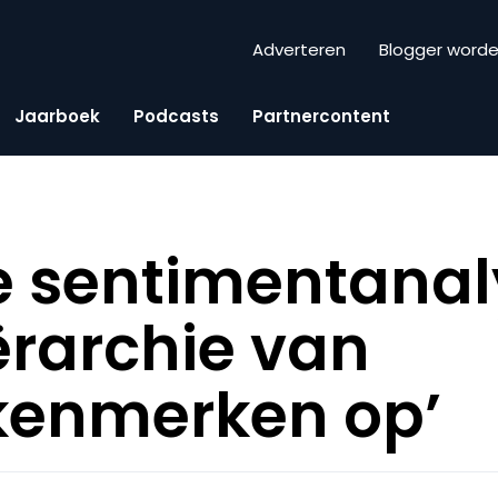
Adverteren
Blogger word
Jaarboek
Podcasts
Partnercontent
le sentimentana
iërarchie van
kenmerken op’