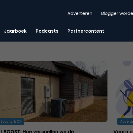
Adverteren
Blogger word
Jaarboek
Podcasts
Partnercontent
 Loyalty & CX
Adverti
ct BOOST: Hoe versnellen we de
Voorn p