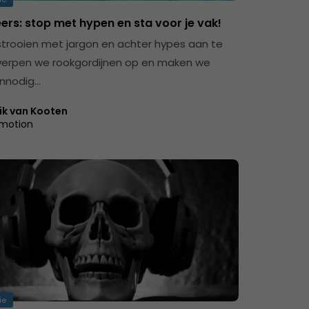
ers: stop met hypen en sta voor je vak!
strooien met jargon en achter hypes aan te
erpen we rookgordijnen op en maken we
onnodig…
ik van Kooten
motion
ie