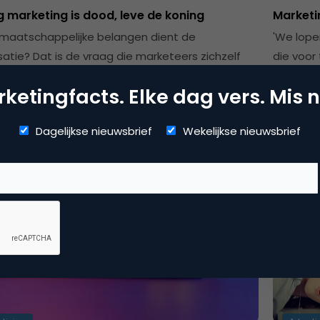
 marketing is dood, leve de koning
Marketi
maatschappelijke belangen dient de
'We lope
satie? Dat is de vraag die marketeers zichzelf
die voor 
 moeten stellen.Marketeers verliezen al jaren
wetensch
ketingfacts. Elke dag vers. Mis n
Marco Kuijten
C
Dagelijkse nieuwsbrief
Wekelijkse nieuwsbrief
Avans Hogeschool
D