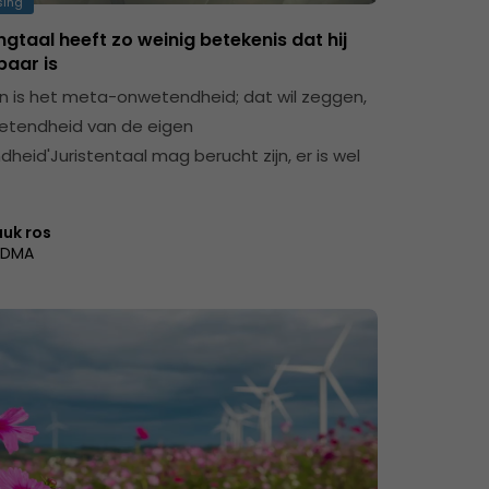
sing
gtaal heeft zo weinig betekenis dat hij
baar is
en is het meta-onwetendheid; dat wil zeggen,
etendheid van de eigen
heid'Juristentaal mag berucht zijn, er is wel
uuk ros
DMA