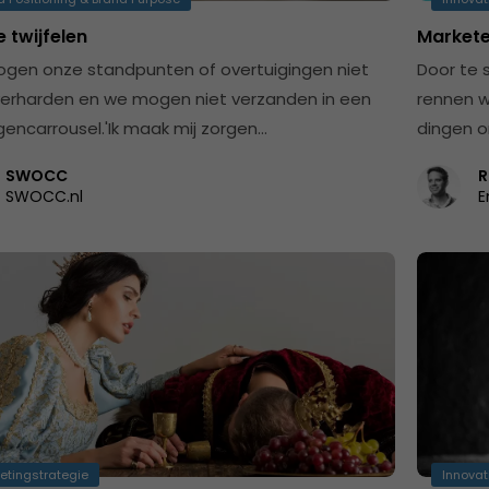
e twijfelen
Markete
gen onze standpunten of overtuigingen niet
Door te 
verharden en we mogen niet verzanden in een
rennen w
encarrousel.'Ik maak mij zorgen…
dingen 
SWOCC
R
SWOCC.nl
E
etingstrategie
Innovat