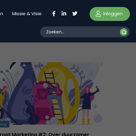
Inloggen
en
Missie & Visie
sing
raat Marketing #2: Over duurzamer