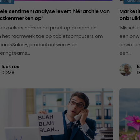
rtising
Adverti
bele sentimentanalyse levert hiërarchie van
Marketin
ctkenmerken op’
onbruik
erzoekers namen de proef op de som en
'Misschi
 het raamwerk toe op tabletcomputers om
een onw
ardsSales-, productontwerp- en
onwetend
eeringteams…
een…
luuk ros
l
DDMA
D