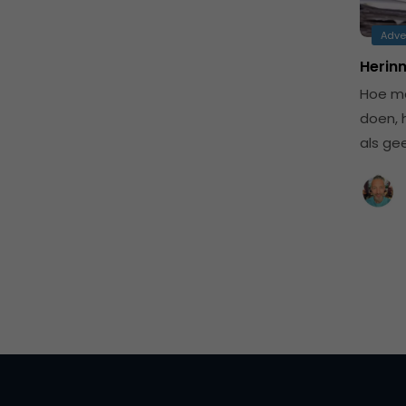
Adve
Herin
Hoe me
doen, 
als ge