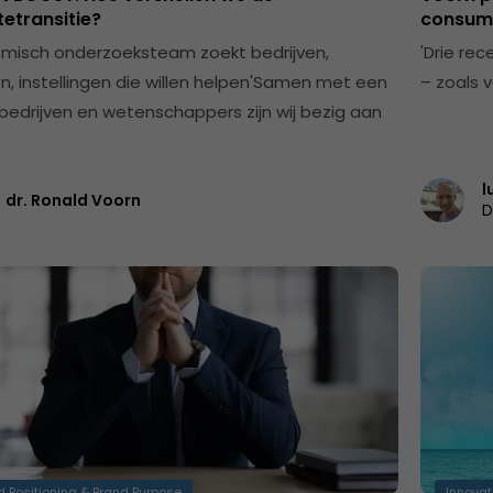
etransitie?
consum
misch onderzoeksteam zoekt bedrijven,
'Drie rec
, instellingen die willen helpen'Samen met een
– zoals 
bedrijven en wetenschappers zijn wij bezig aan
l
dr. Ronald Voorn
D
d Positioning & Brand Purpose
Innovat