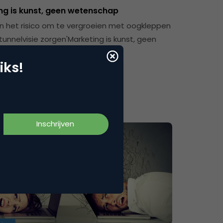
ng is kunst, geen wetenschap
n het risico om te vergroeien met oogkleppen
tunnelvisie zorgen'Marketing is kunst, geen
ap. Klinkt misschien vreemd…
iks!
hristiaan Slierendrecht
igitaalGroeien