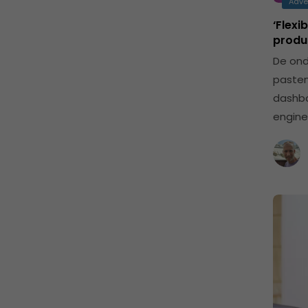
Adve
‘Flexi
produ
De ond
pasten
dashbo
engin