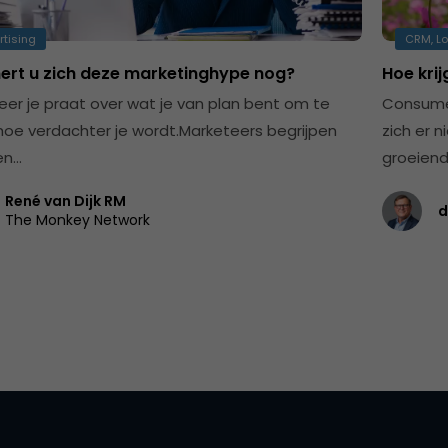
rtising
CRM, Lo
nert u zich deze marketinghype nog?
Hoe kri
er je praat over wat je van plan bent om te
Consume
hoe verdachter je wordt.Marketeers begrijpen
zich er 
en…
groeiend
René van Dijk RM
d
The Monkey Network