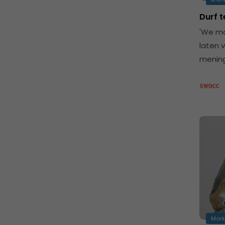
Durf t
'We mo
laten 
mening
Mark