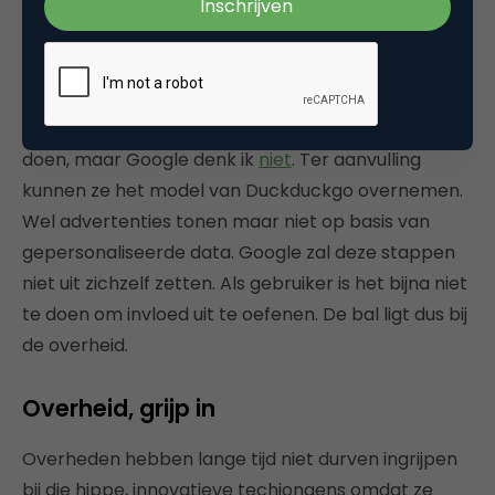
Stel dat je 0,01 euro per zoekopdracht zou betalen.
Dat zou betekenen dat Google per seconde 63
euro zou verdienen. Dat is per jaar een omzet op
search van 1.988.086.338 euro. Ik zou het er voor
doen, maar Google denk ik
niet
. Ter aanvulling
kunnen ze het model van Duckduckgo overnemen.
Wel advertenties tonen maar niet op basis van
gepersonaliseerde data. Google zal deze stappen
niet uit zichzelf zetten. Als gebruiker is het bijna niet
te doen om invloed uit te oefenen. De bal ligt dus bij
de overheid.
Overheid, grijp in
Overheden hebben lange tijd niet durven ingrijpen
bij die hippe, innovatieve techjongens omdat ze