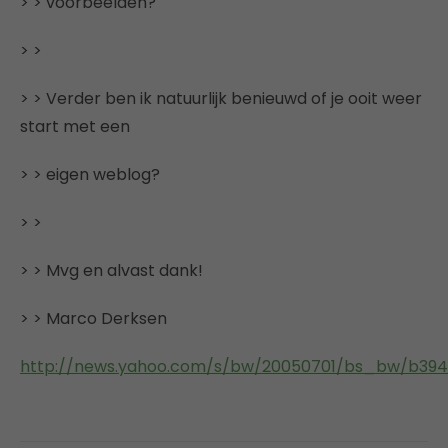
> > voorbeelden?
> >
> > Verder ben ik natuurlijk benieuwd of je ooit weer
start met een
> > eigen weblog?
> >
> > Mvg en alvast dank!
> > Marco Derksen
http://news.yahoo.com/s/bw/20050701/bs_bw/b39