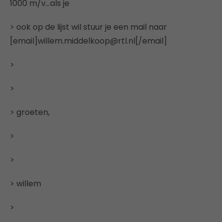
1000 m/v…als je
> ook op de lijst wil stuur je een mail naar
[email]willem.middelkoop@rtl.nl[/email]
>
>
> groeten,
>
>
> willem
>