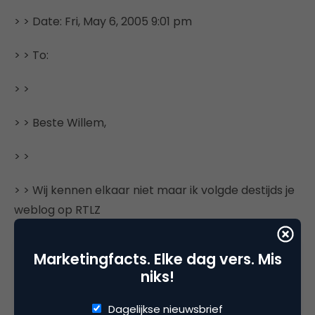
> > Date: Fri, May 6, 2005 9:01 pm
> > To:
> >
> > Beste Willem,
> >
> > Wij kennen elkaar niet maar ik volgde destijds je
weblog op RTLZ
> > (jammer dat het niet meer bestaat).
Marketingfacts. Elke dag vers. Mis
niks!
> >
Dagelijkse nieuwsbrief
> > Vanuit mijn weblog Marketingfacts volg ik al