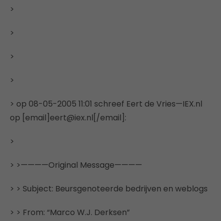
>
>
>
>
> op 08-05-2005 11:01 schreef Eert de Vries—IEX.nl
op [email]eert@iex.nl[/email]:
>
> >————Original Message————
> > Subject: Beursgenoteerde bedrijven en weblogs
> > From: “Marco W.J. Derksen”