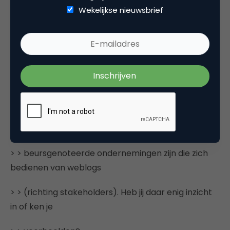
Wekelijkse nieuwsbrief
enkele jaren de
> > ontwikkelingen op het gebied van weblogs.
Recentelijk heb ik mijn
> > baan opgegeven om me volledig te kunnen
richten op deze ‘nieuwe’
> > ontwikkelingen in de markt. Nu vroeg ik mij af of
er in Nederland al
> > beursgenoteerde ondernemingen zijn die zich
bedienen van weblogs
> > (richting stakeholders). Heb jij daar enig inzicht
in of ken je