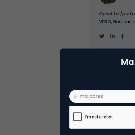
Oprichter/partn
VPRO, Bestuur Lu
Mar
Categorie
Me
Tags
rss
Plaats reactie