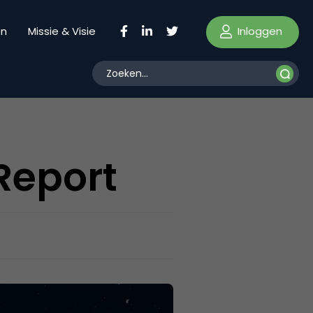
Inloggen
en
Missie & Visie
Report