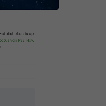
tatistieken, is op
tatus van RSS
:
How
.