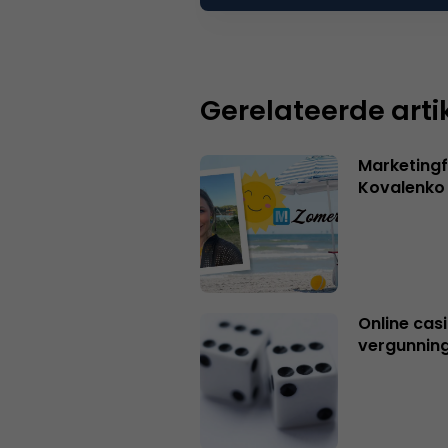
Je moet
ingelogd zijn op
om een
Gerelateerde arti
Marketingf
Kovalenko
Online casi
vergunning