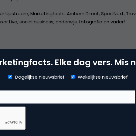
er Upstream, Marketingfacts, Arnhem Direct, SportNext, Trav
xor Live, social business, onderwijs, fotografie en vader!
ketingfacts. Elke dag vers. Mis n
dia
Dagelijkse nieuwsbrief
Wekelijkse nieuwsbrief
 marketing
,
social media marketing