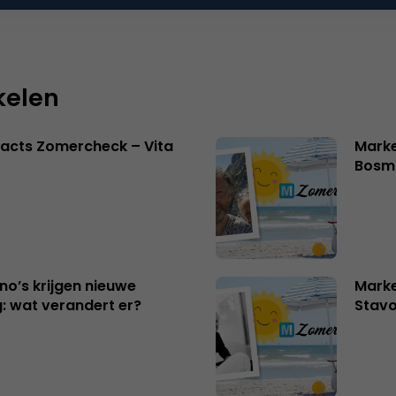
 reactie te plaatsen.
kelen
acts Zomercheck – Vita
Marke
Bosm
no’s krijgen nieuwe
Marke
: wat verandert er?
Stavo