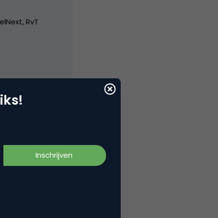
elNext, RvT
iks!