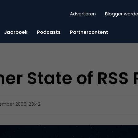
Adverteren
Blogger word
Jaarboek
Podcasts
Partnercontent
er State of RSS 
ember 2005, 23:42