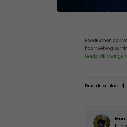
FeedBurner, een va
haar weblog Burnin
feeds will change 
Deel dit artikel
Marc
Partn