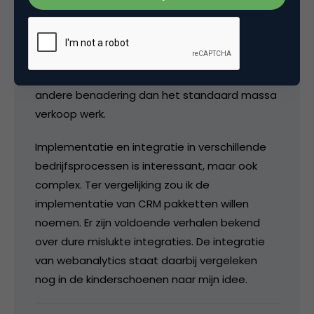
Een klant zal namelijk toch echt zelf moeten
bepalen wat hij met welke informatie wil doen.
Wij als leveranciers kunnen hierbij
adviseren/begeleiden en functionaliteiten
realiseren. Dit vraagt echter een totaal
andere benadering dan het standaard massa
verkoop werk.
Implementatie en integratie in verschillende
bedrijfsprocessen is interessant, maar ook
complex. Ter vergelijking zou ik de
implementatie van CRM pakketten willen
noemen. Er zijn voldoende verhalen bekend
over dure mislukte integraties. De integratie
van webanalytics staat daarbij vergeleken
nog in de kinderschoenen naar mijn idee.