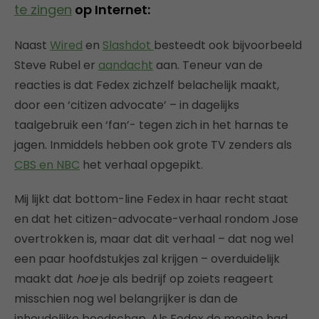
te zingen
op Internet:
Naast
Wired
en
Slashdot
besteedt ook bijvoorbeeld
Steve Rubel er
aandacht
aan. Teneur van de
reacties is dat Fedex zichzelf belachelijk maakt,
door een ‘citizen advocate’ – in dagelijks
taalgebruik een ‘fan’- tegen zich in het harnas te
jagen. Inmiddels hebben ook grote TV zenders als
CBS en NBC
het verhaal opgepikt.
Mij lijkt dat bottom-line Fedex in haar recht staat
en dat het citizen-advocate-verhaal rondom Jose
overtrokken is, maar dat dit verhaal – dat nog wel
een paar hoofdstukjes zal krijgen – overduidelijk
maakt dat
hoe
je als bedrijf op zoiets reageert
misschien nog wel belangrijker is dan de
inhoudelijke boodschap. Als Fedex de moeite had