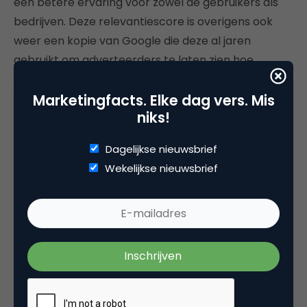
een betere ervaring voor zowel de gebruikers als
bedrijven. Deze relevantiescore is overigens ook
weer een kopie van Google die deze al jaren
gebruikt om adverteerders te laten zien hoe
succesvol hun advertenties kunnen zijn. Maar daar
Marketingfacts. Elke dag vers. Mis
ga ik nu maar even niet verder op in, daar kan ik
niks!
namelijk een hele nieuwe blogpost mee vullen.
Dagelijkse nieuwsbrief
Heb je een vraag of opmerking over de nieuwe
Wekelijkse nieuwsbrief
advertentiemogelijkheden en hoe je deze
technische koppeling gemakkelijk tot stand kunt
brengen? Laat dan hieronder je reactie achter. Ik
help je graag verder op weg!