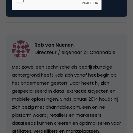
Deel dit artikel
Kopieer link
Rob van Nuenen
Directeur / eigenaar bij
Channable
Met zowel een technische als bedrijfskundige
achtergrond heeft Rob zich vanaf het begin op
het ondernemen gestort. Daar heeft hij zich
gespecialiseerd in data-extractie trajecten en
mobiele oplossingen. Sinds januari 2014 houdt hij
zich bezig met channable.com, een online
platform waarbij retailers en marketeers
datafeeds kunnen creëren en optimaliseren voor
affiliates, vergelijkers en marktplaatsen.