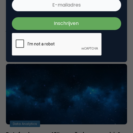
Commerce
Vergeten om op de omnichannel-trein te
jumpen?
Tientallen retailketens waar jij en ik mee zijn
opgegroeid, zijn failliet gegaan of staan er slecht
voor. De reden? Gebrek…
Data Analytics