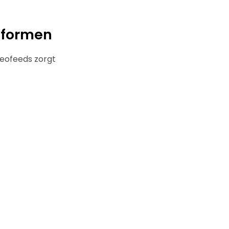
tformen
deofeeds zorgt