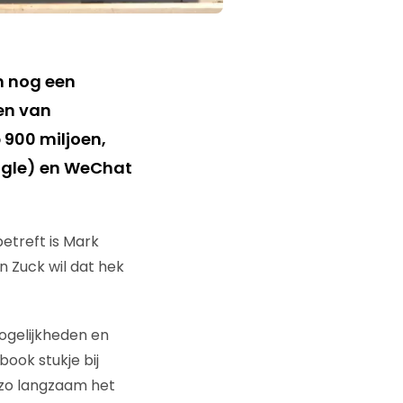
n nog een
men van
 900 miljoen,
ogle) en WeChat
etreft is Mark
n Zuck wil dat hek
ogelijkheden en
ook stukje bij
n zo langzaam het