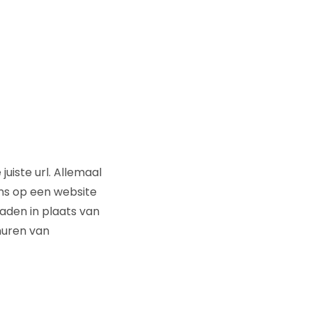
uiste url. Allemaal
ns op een website
laden in plaats van
muren van