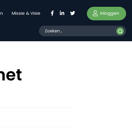
Inloggen
en
Missie & Visie
het